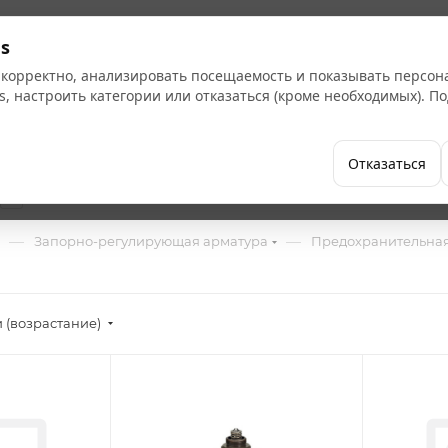
Кат
s
 корректно, анализировать посещаемость и показывать персо
s, настроить категории или отказаться (кроме необходимых). 
Бренды
Как купить
Компания
Отказаться
4
—
—
Запорно-регулирующая арматура
Предохранительная
 (возрастание)