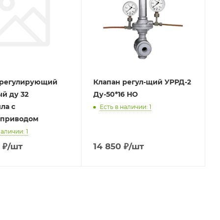
 регулирующий
Клапан регул-щий УРРД-2
й ду 32
Ду-50*16 НО
ла с
Есть в наличии: 1
оприводом
наличии: 1
₽
/шт
14 850
₽
/шт