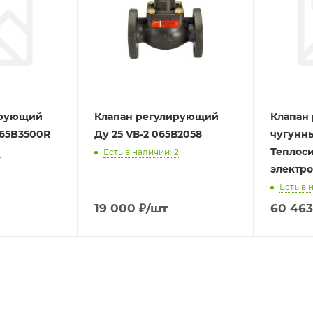
ирующий
Клапан регулирующий
Клапан
065B3500R
Ду 25 VВ-2 065В2058
чугунны
Теплоси
1
Есть в наличии: 2
электр
Есть в 
19 000
₽
/шт
60 463