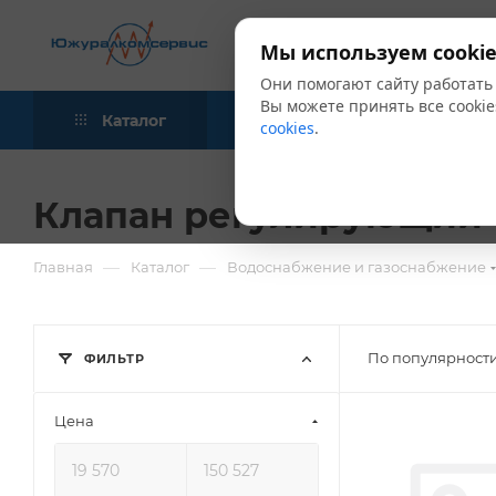
Мы используем cookie
Они помогают сайту работать
Вы можете принять все cookie
Каталог
Акции
Блог
cookies
.
Клапан регулирующий
—
—
Главная
Каталог
Водоснабжение и газоснабжение
По популярности
ФИЛЬТР
Цена