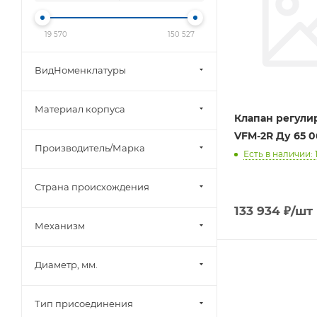
19 570
150 527
ВидНоменклатуры
Материал корпуса
Клапан регул
VFM-2R Ду 65 
Производитель/Марка
Есть в наличии: 
Страна происхождения
133 934
₽
/шт
Механизм
Диаметр, мм.
Тип присоединения