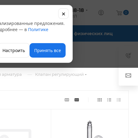
+7 (347) 246-18-18
×
алог
0
оптовый отдел
нализированные предложения.
Подробнее — в
Политике
Офис-склады
Для физических лиц
Настроить
Принять все
—
 арматура
Клапан регулирующий