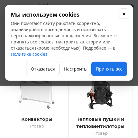
0
×
Мы используем cookies
Они помогают сайту работать корректно,
Электрические
анализировать посещаемость и показывать
персонализированные предложения. Вы можете
обогреватели
принять все cookies, настроить категории или
2
отказаться (кроме необходимых). Подробнее — в
Политике cookies
.
Отопление
Отказаться
Настроить
Принять все
Конвекторы
Тепловые пушки и
тепловентиляторы
1 товар
1 товар