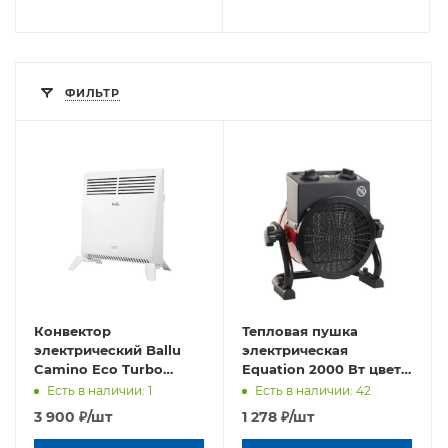
ФИЛЬТР
Конвектор
Тепловая пушка
электрический Ballu
электрическая
Camino Eco Turbo
Equation 2000 Вт цвет
BEC/EMT-1000 +
красный
Есть в наличии: 1
Есть в наличии: 42
Кронштейн CWM-02
3 900
₽
/шт
1 278
₽
/шт