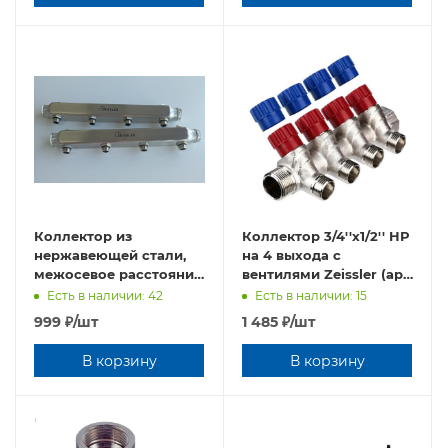
Коллектор из
Коллектор 3/4''х1/2'' НР
нержавеющей стали,
на 4 выхода с
межосевое расстояние
вентилями Zeissler (арт.
100 мм. 1*1/2", 3 выхода
MR135N-3/4-4)
Есть в наличии: 42
Есть в наличии: 15
ZEISSLER
999
₽
/шт
1 485
₽
/шт
В корзину
В корзину