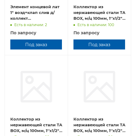
Элемент концевой лат
Коллектор из
1" возд+клап слив д/
нержавеющей стали TA
коллект
BOX, м/ц 100мм, 1''х1/2",
SantechSystems E111
5 выходов, CH.125.05
Есть в наличии: 2
Есть в наличии: 100
По запросу
По запросу
Под заказ
Под заказ
Коллектор из
Коллектор из
нержавеющей стали TA
нержавеющей стали TA
BOX, м/ц 100мм, 1''х1/2",
BOX, м/ц 100мм, 1''х1/2",