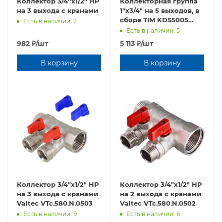
Коллектор 3/4''х1/2" НР
Коллекторная группа
на 3 выхода с кранами
1"х3/4" на 5 выходов, в
сборе TIM KDS5005
Есть в наличии: 2
(упрощенный
Есть в наличии: 5
"квадрат")
982
₽
/шт
5 113
₽
/шт
В корзину
В корзину
Коллектор 3/4"х1/2" НР
Коллектор 3/4"х1/2" НР
на 3 выхода с кранами
на 2 выхода с кранами
Valtec VTc.580.N.0503
Valtec VTc.580.N.0502
Есть в наличии: 9
Есть в наличии: 6