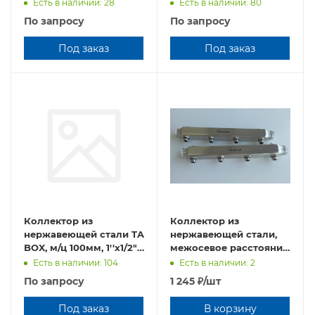
3 выхода, CH.125.03
7 выходов, CH.125.07
Есть в наличии: 28
Есть в наличии: 80
По запросу
По запросу
Под заказ
Под заказ
Коллектор из
Коллектор из
нержавеющей стали TA
нержавеющей стали,
BOX, м/ц 100мм, 1''х1/2",
межосевое расстояние
6 выходов, CH.125.06
100 мм. 1*1/2", 4 выхода
Есть в наличии: 104
Есть в наличии: 2
По запросу
1 245
₽
/шт
Под заказ
В корзину