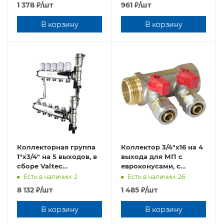
1 378
₽
/шт
961
₽
/шт
В корзину
В корзину
Коллекторная группа
Коллектор 3/4"х16 на 4
1"х3/4" на 5 выходов, в
выхода для МП с
сборе Valtec
евроконусами, с
VTc.588.EMNX.0605
кранами, TIM 200-3/4(4)
Есть в наличии: 2
Есть в наличии: 26
8 132
₽
/шт
1 485
₽
/шт
В корзину
В корзину