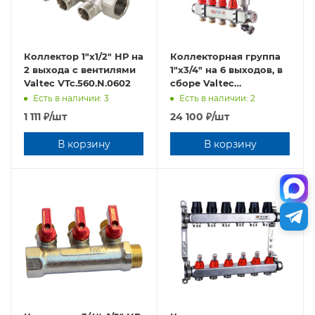
Коллектор 1"х1/2" НР на
Коллекторная группа
2 выхода с вентилями
1"х3/4" на 6 выходов, в
Valtec VTc.560.N.0602
сборе Valtec
VTc.586.EMNX.0606
Есть в наличии: 3
Есть в наличии: 2
1 111
₽
/шт
24 100
₽
/шт
В корзину
В корзину