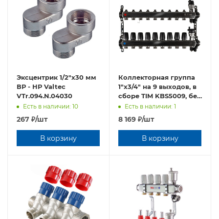
Эксцентрик 1/2"х30 мм
Коллекторная группа
ВР - НР Valtec
1"х3/4" на 9 выходов, в
VTr.094.N.04030
сборе TIM KBS5009, без
расходомеров
Есть в наличии: 10
Есть в наличии: 1
267
₽
/шт
8 169
₽
/шт
В корзину
В корзину