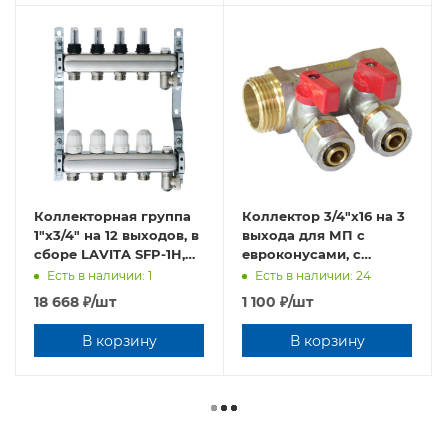
Коллекторная группа
Коллектор 3/4"х16 на 3
1"х3/4" на 12 выходов, в
выхода для МП с
сборе LAVITA SFP-1H,
евроконусами, с
12"(FF)*3/4"(M)
кранами, TIM 200-3/4(3)
Есть в наличии: 1
Есть в наличии: 24
18 668
₽
/шт
1 100
₽
/шт
В корзину
В корзину