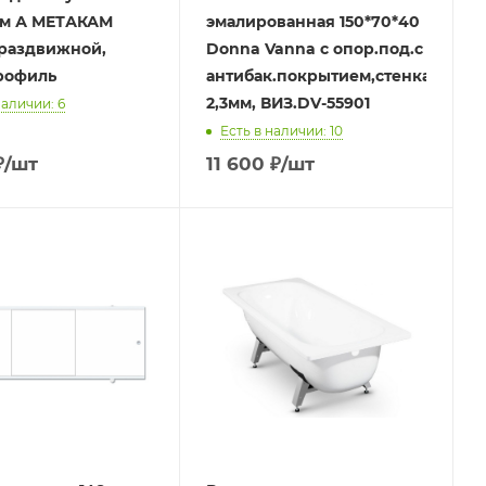
м А МЕТАКАМ
эмалированная 150*70*40
 раздвижной,
Donna Vanna с опор.под.с
рофиль
антибак.покрытием,стенка
2,3мм, ВИЗ.DV-55901
наличии: 6
Есть в наличии: 10
₽
/шт
11 600
₽
/шт