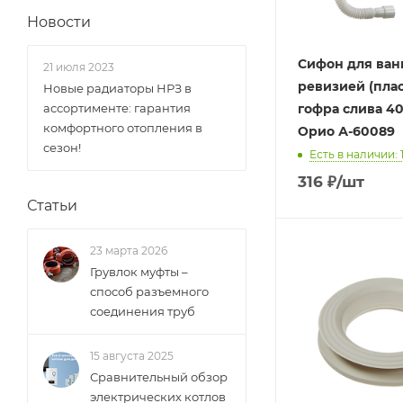
Новости
Сифон для ван
21 июля 2023
ревизией (плас
Новые радиаторы НРЗ в
ассортименте: гарантия
гофра слива 4
комфортного отопления в
Орио А-60089
сезон!
Есть в наличии: 
316
₽
/шт
Статьи
23 марта 2026
Грувлок муфты –
способ разъемного
соединения труб
15 августа 2025
Сравнительный обзор
электрических котлов