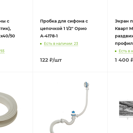
ны с
Пробка для сифона с
Экран п
тик),
цепочкой 1 1/2" Орио
Кварт 
0х40/50
А-4178-1
раздвиж
профил
Есть в наличии: 23
193
Есть в 
122
₽
/шт
1 400