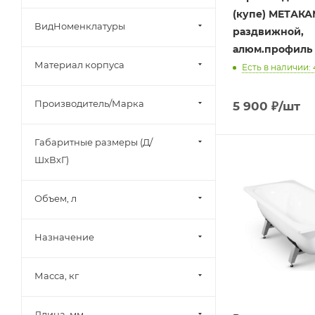
(купе) МЕТАКА
ВидНоменклатуры
раздвижной,
алюм.профиль
Материал корпуса
Есть в наличии: 
Производитель/Марка
5 900
₽
/шт
Габаритные размеры (Д/
ШхВхГ)
Объем, л
Назначение
Масса, кг
Длина, мм