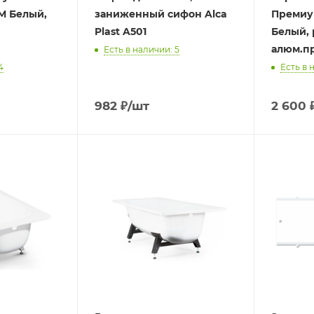
М Белый,
заниженный сифон Alca
Премиу
Plast A501
Белый,
алюм.п
Есть в наличии: 5
4
Есть в 
982
₽
/шт
2 600