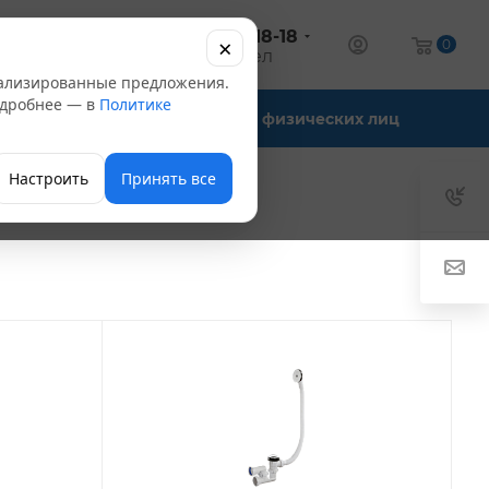
+7 (347) 246-18-18
×
алог
0
оптовый отдел
нализированные предложения.
Подробнее — в
Политике
Офис-склады
Для физических лиц
Настроить
Принять все