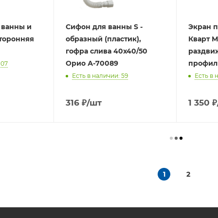
 ванны и
Сифон для ванны S -
Экран п
торонняя
образный (пластик),
Кварт 
гофра слива 40х40/50
раздвиж
Орио А-70089
профил
107
Есть в наличии: 59
Есть в 
316
₽
/шт
1 350
₽
1
2