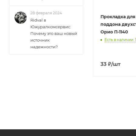
28 февраля 2024
Прокладка для
Ridval в
поддона двухс
Южуралкомсервис:
Орио П-1140
Почему это ваш новый
Есть в наличии: 
источник
надежности?
33
₽
/шт