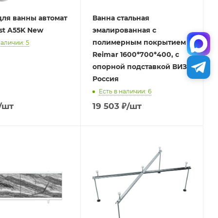
ля ванны автомат
Ванна стальная
ast A55K New
эмалированная с
полимерным покрытием
наличии: 5
Reimar 1600*700*400, с
опорной подставкой ВИЗ,
Россия
Есть в наличии: 6
/шт
19 503
₽
/шт