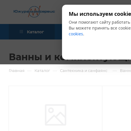
Мы используем cookie
Они помогают сайту работать
Вы можете принять все cookie
Каталог
Акции
Блог
cookies
.
Ванны и комплектующ
—
—
—
Главная
Каталог
Сантехника и санфаянс
Ванн