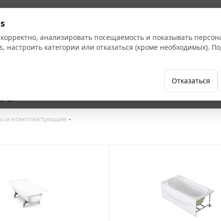
Кат
s
 корректно, анализировать посещаемость и показывать персо
s, настроить категории или отказаться (кроме необходимых). 
Бренды
Как купить
Компания
Отказаться
ие
36
ы и комплектующие