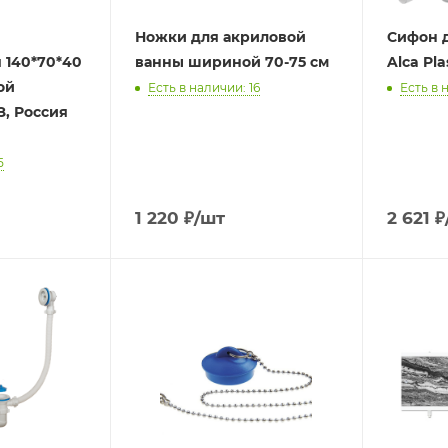
Ножки для акриловой
Сифон д
 140*70*40
ванны шириной 70-75 см
Alca Pl
ой
Есть в наличии: 16
Есть в 
З, Россия
5
1 220
₽
/шт
2 621
₽