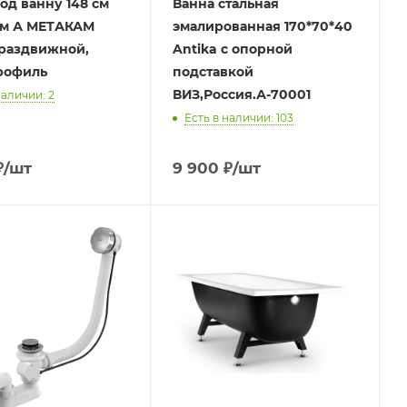
од ванну 148 см
Ванна стальная
м А МЕТАКАМ
эмалированная 170*70*40
 раздвижной,
Antika с опорной
рофиль
подставкой
ВИЗ,Россия.А-70001
наличии: 2
Есть в наличии: 103
₽
/шт
9 900
₽
/шт