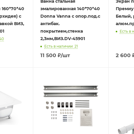
Ванна стальная
Экран п
 160*70*40
эмалированная 140*70*40
Премиу
орхидея) с
Donna Vanna с опор.под.с
Белый,
авкой ВИЗ,
антибак.
алюм.п
01
покрытием,стенка
Есть в 
2,3мм,ВИЗ.DV-45901
40
Есть в наличии: 21
11 500
₽
/шт
2 600