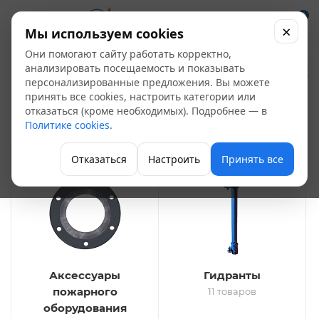
0
×
Мы используем cookies
Они помогают сайту работать корректно,
Пожарное
анализировать посещаемость и показывать
персонализированные предложения. Вы можете
оборудование
принять все cookies, настроить категории или
16
отказаться (кроме необходимых). Подробнее — в
Политике cookies
.
Водоснабжение и газоснабжение
Отказаться
Настроить
Принять все
Аксессуары
Гидранты
пожарного
11 товаров
оборудования