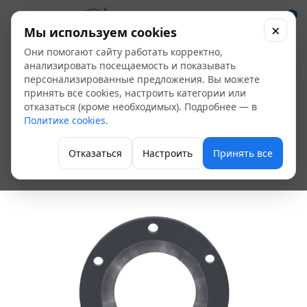
0
×
Мы используем cookies
Они помогают сайту работать корректно,
Фланец ответный на
анализировать посещаемость и показывать
персонализированные предложения. Вы можете
гидрант Эконом с
принять все cookies, настроить категории или
отказаться (кроме необходимых). Подробнее — в
лысками
Политике cookies
.
Аксессуары пожарного оборудования
Отказаться
Настроить
Принять все