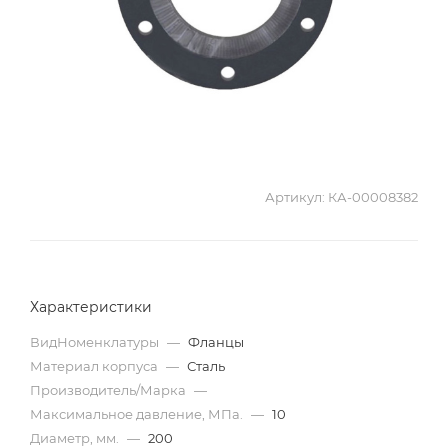
Артикул:
КА-00008382
Характеристики
ВидНоменклатуры
—
Фланцы
Материал корпуса
—
Сталь
Производитель/Марка
—
Максимальное давление, МПа.
—
10
Диаметр, мм.
—
200