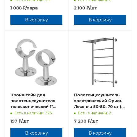
1 088
₽
/пара
2 100
₽
/шт
В корзину
В корзину
Кронштейн для
Полотенцесушитель
полотенцесушителя
электрический Орион
телескопический 1"
Лесенка 50-80, 70 вт (К-
разъемный (TIM)
таймер, Дуга, Слева) с
Есть в наличии: 326
Есть в наличии: 2
ПОЛКОЙ
197
₽
/шт
7 200
₽
/шт
В корзину
В корзину