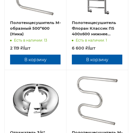
Полотенцесушитель М-
Полотенцесушитель
образный 500*600
Флоран Классик П5
(Ника)
400х600 нижнее
подключение
Есть в наличии: 13
Есть в наличии: 1
2 119
₽
/шт
6 600
₽
/шт
В корзину
В корзину
Отражатель 3/4"
Полотенцесушитель М-