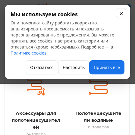
0
×
Мы используем cookies
Они помогают сайту работать корректно,
Полотенцесушители
анализировать посещаемость и показывать
персонализированные предложения. Вы можете
50
принять все cookies, настроить категории или
отказаться (кроме необходимых). Подробнее — в
Отопление
Политике cookies
.
Отказаться
Настроить
Принять все
Аксессуары для
Полотенцесушите
полотенцесушител
ли водяные
ей
19 товаров
24 товара