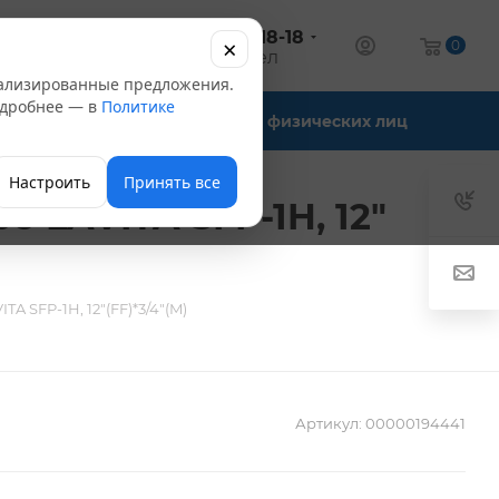
+7 (347) 246-18-18
×
алог
0
оптовый отдел
нализированные предложения.
Подробнее — в
Политике
Офис-склады
Для физических лиц
Настроить
Принять все
е LAVITA SFP-1H, 12"
TA SFP-1H, 12"(FF)*3/4"(M)
Артикул:
00000194441