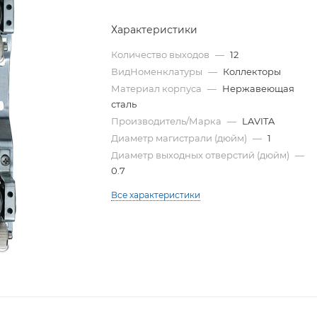
Характеристики
Количество выходов
—
12
ВидНоменклатуры
—
Коллекторы
Материал корпуса
—
Нержавеющая
сталь
Производитель/Марка
—
LAVITA
Диаметр магистрали (дюйм)
—
1
Диаметр выходных отверстий (дюйм)
—
0.7
Все характеристики