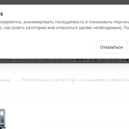
Кат
s
 корректно, анализировать посещаемость и показывать персо
s, настроить категории или отказаться (кроме необходимых). 
Бренды
Как купить
Компания
Отказаться
3/4" на 12 выходов, в сбор
—
ления
Коллекторная группа 1"х3/4" на 12 выходов, в сборе LAVI