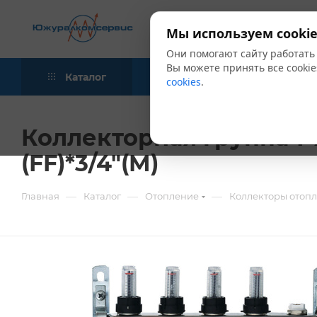
Мы используем cookie
Они помогают сайту работать
Вы можете принять все cookie
Каталог
Акции
Блог
cookies
.
Коллекторная группа 1"х
(FF)*3/4"(M)
—
—
—
Главная
Каталог
Отопление
Коллекторы отоп