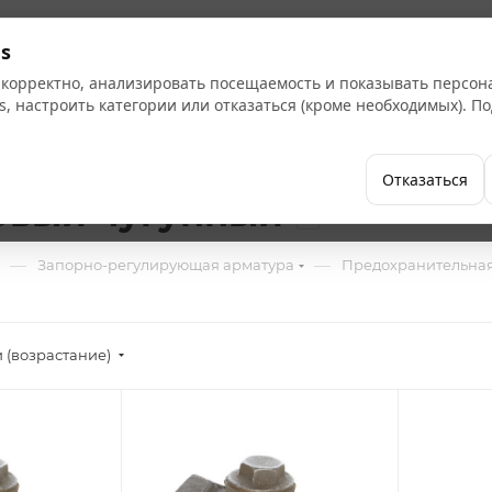
Кат
s
 корректно, анализировать посещаемость и показывать персо
s, настроить категории или отказаться (кроме необходимых). 
Бренды
Как купить
Компания
Отказаться
овый чугунный
2
—
—
Запорно-регулирующая арматура
Предохранительная
 (возрастание)