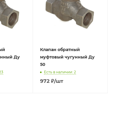
ый
Клапан обратный
унный Ду
муфтовый чугунный Ду
50
23
Есть в наличии: 2
972
₽
/шт