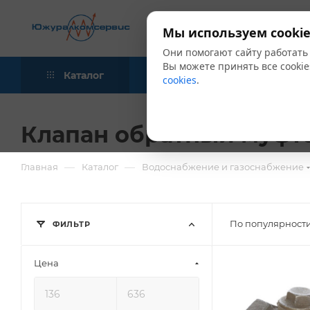
Мы используем cookie
Они помогают сайту работать
Вы можете принять все cookie
Каталог
Акции
Блог
cookies
.
Клапан обратный муфт
—
—
Главная
Каталог
Водоснабжение и газоснабжение
По популярности
ФИЛЬТР
Цена