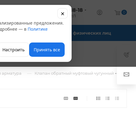
+7 (347) 246-18-18
×
алог
0
оптовый отдел
нализированные предложения.
Подробнее — в
Политике
Офис-склады
Для физических лиц
Настроить
Принять все
—
 арматура
Клапан обратный муфтовый чугунный