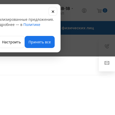
+7 (347) 246-18-18
×
алог
0
оптовый отдел
нализированные предложения.
Подробнее — в
Политике
Офис-склады
Для физических лиц
Настроить
Принять все