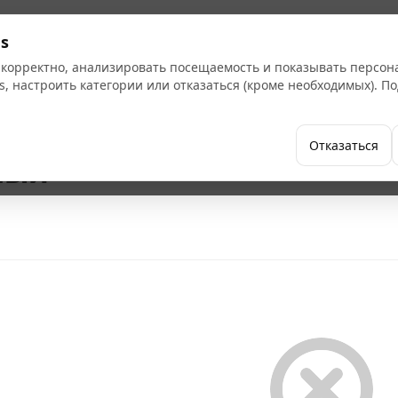
Кат
s
 корректно, анализировать посещаемость и показывать персо
s, настроить категории или отказаться (кроме необходимых). 
Бренды
Как купить
Компания
Отказаться
ный