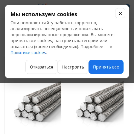
0
×
Мы используем cookies
Они помогают сайту работать корректно,
Арматура рифленая
анализировать посещаемость и показывать
персонализированные предложения. Вы можете
11
принять все cookies, настроить категории или
отказаться (кроме необходимых). Подробнее — в
Арматура стальная
Политике cookies
.
ФИЛЬТР
Отказаться
Настроить
Принять все