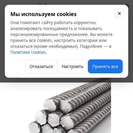
0
×
Мы используем cookies
Они помогают сайту работать корректно,
Арматура стальная
анализировать посещаемость и показывать
персонализированные предложения. Вы можете
№12 А500С
принять все cookies, настроить категории или
отказаться (кроме необходимых). Подробнее — в
Политике cookies
.
Арматура рифленая
Отказаться
Настроить
Принять все
Хит