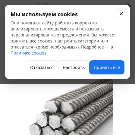
0
×
Мы используем cookies
Они помогают сайту работать корректно,
Арматура стальная
анализировать посещаемость и показывать
персонализированные предложения. Вы можете
№10 А500С
принять все cookies, настроить категории или
отказаться (кроме необходимых). Подробнее — в
Политике cookies
.
Арматура рифленая
Отказаться
Настроить
Принять все