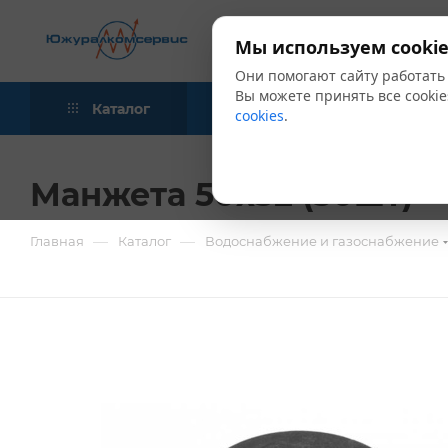
Мы используем cookie
Они помогают сайту работать
Вы можете принять все cookie
Каталог
Акции
Блог
cookies
.
Манжета 50х32 (50шт)
—
—
Главная
Каталог
Водоснабжение и газоснабжение