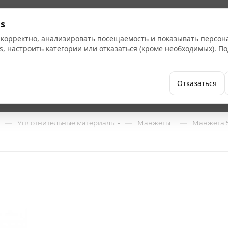
Кат
s
 корректно, анализировать посещаемость и показывать персо
s, настроить категории или отказаться (кроме необходимых). 
Бренды
Как купить
Компания
Отказаться
—
—
—
Уплотнительные материалы
Манжеты
Манжета 5