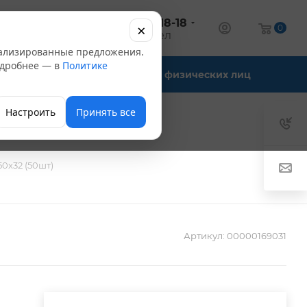
+7 (347) 246-18-18
×
алог
0
оптовый отдел
нализированные предложения.
Подробнее — в
Политике
Офис-склады
Для физических лиц
Настроить
Принять все
0х32 (50шт)
Артикул:
00000169031