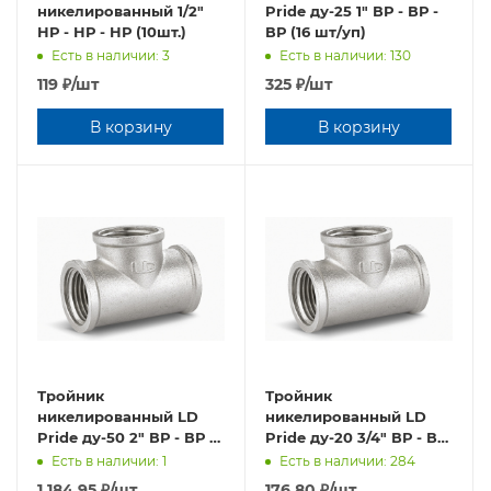
никелированный 1/2"
Pride ду-25 1" ВР - ВР -
НР - НР - НР (10шт.)
ВР (16 шт/уп)
Есть в наличии: 3
Есть в наличии: 130
119
₽
/шт
325
₽
/шт
В корзину
В корзину
Тройник
Тройник
никелированный LD
никелированный LD
Pride ду-50 2" ВР - ВР -
Pride ду-20 3/4" ВР - ВР
ВР (4шт/уп)
- ВР (32 шт/уп)
Есть в наличии: 1
Есть в наличии: 284
1 184.95
₽
/шт
176.80
₽
/шт