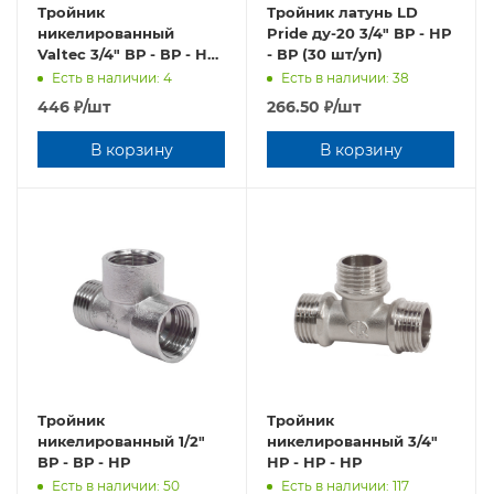
Тройник
Тройник латунь LD
никелированный
Pride ду-20 3/4" ВР - НР
Valtec 3/4" ВР - ВР - НР
- ВР (30 шт/уп)
VTr.134.N.0005
Есть в наличии: 4
Есть в наличии: 38
446
₽
/шт
266.50
₽
/шт
В корзину
В корзину
Тройник
Тройник
никелированный 1/2"
никелированный 3/4"
ВР - ВР - НР
НР - НР - НР
Есть в наличии: 50
Есть в наличии: 117