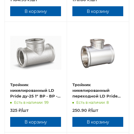
В корзину
В корзину
Тройник
Тройник
никелированный LD
никелированный
Pride ду-25 1" ВР - ВР -
переходной LD Pride
ВР (16 шт/уп)
ду-25*15*25 1"x1/2"х1" ВР
Есть в наличии: 99
Есть в наличии: 8
- ВР - ВР (16 шт/уп)
325
₽
/шт
250.90
₽
/шт
В корзину
В корзину