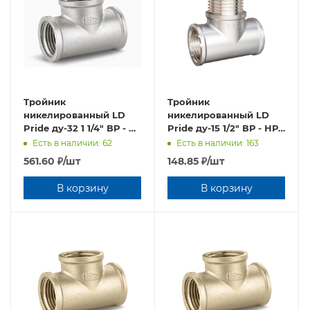
Тройник
Тройник
никелированный LD
никелированный LD
Pride ду-32 1 1/4" ВР - ВР
Pride ду-15 1/2" ВР - НР -
- ВР (8шт/уп)
ВР (36 шт/уп)
Есть в наличии: 62
Есть в наличии: 163
561.60
₽
/шт
148.85
₽
/шт
В корзину
В корзину