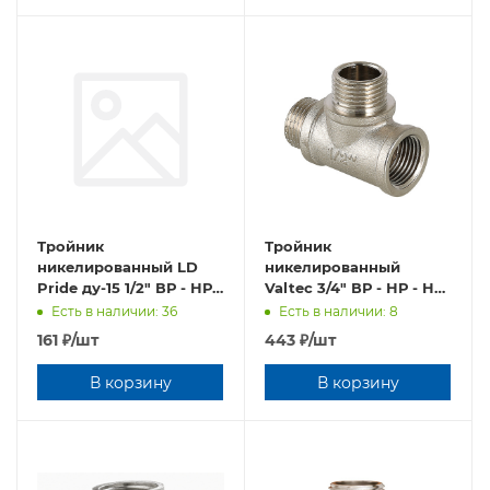
Тройник
Тройник
никелированный LD
никелированный
Pride ду-15 1/2" ВР - НР -
Valtec 3/4" ВР - НР - НР
НР С БИРКОЙ (36 шт/
VTr.133.N.0005
Есть в наличии: 36
Есть в наличии: 8
уп)
161
₽
/шт
443
₽
/шт
В корзину
В корзину