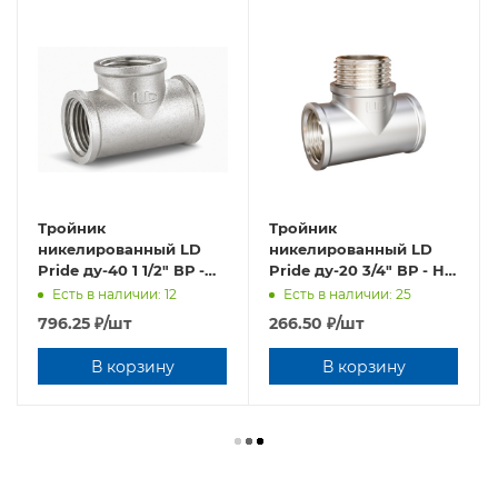
Тройник
Тройник
никелированный LD
никелированный LD
Pride ду-40 1 1/2" ВР -
Pride ду-20 3/4" ВР - НР
ВР - ВР (4шт/уп)
- ВР (20 шт/уп)
Есть в наличии: 12
Есть в наличии: 25
796.25
₽
/шт
266.50
₽
/шт
В корзину
В корзину