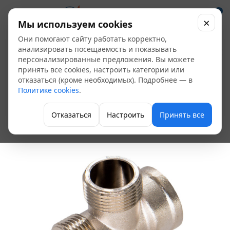
0
×
Мы используем cookies
Они помогают сайту работать корректно,
Тройник
анализировать посещаемость и показывать
персонализированные предложения. Вы можете
никелированный 1"
принять все cookies, настроить категории или
отказаться (кроме необходимых). Подробнее — в
ВР - НР - НР
Политике cookies
.
Тройник латунный
Отказаться
Настроить
Принять все