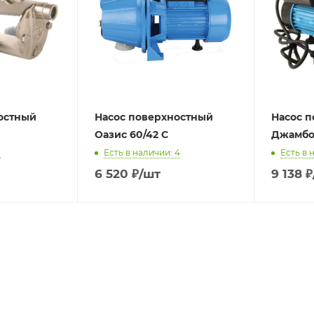
остный
Насос поверхностный
Насос 
Оазис 60/42 C
Джамбо
1
Есть в наличии: 4
Есть в 
6 520
₽
/шт
9 138
₽