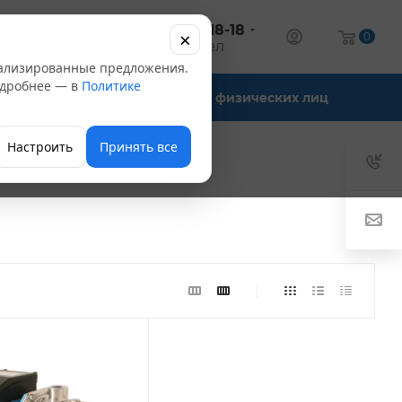
+7 (347) 246-18-18
×
алог
0
оптовый отдел
нализированные предложения.
Подробнее — в
Политике
Офис-склады
Для физических лиц
Настроить
Принять все