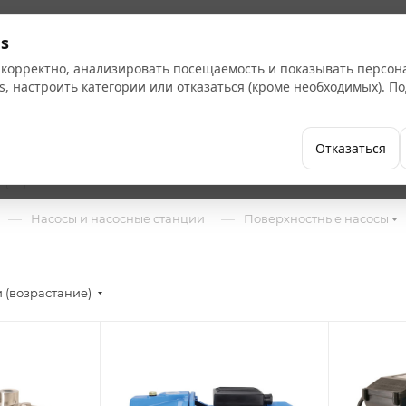
Кат
s
 корректно, анализировать посещаемость и показывать персо
s, настроить категории или отказаться (кроме необходимых). 
Бренды
Как купить
Компания
Отказаться
3
—
—
Насосы и насосные станции
Поверхностные насосы
 (возрастание)