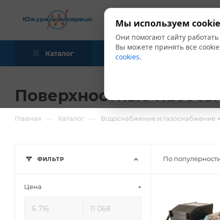
Мы используем cookie
Они помогают сайту работать
Вы можете принять все cookie
Каталог
Акции
Блог
cookies
.
Поверхностные насосы
—
—
Главная
Каталог
Водоснабжение и газоснабжение
По популярности
ФИЛЬТР
Цена