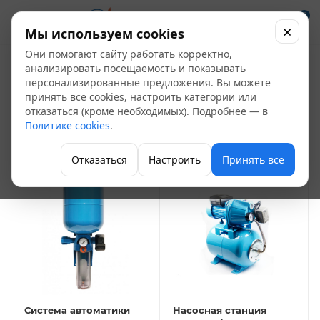
0
×
Мы используем cookies
Они помогают сайту работать корректно,
Насосные станции
анализировать посещаемость и показывать
13
персонализированные предложения. Вы можете
принять все cookies, настроить категории или
Насосы и насосные станции
отказаться (кроме необходимых). Подробнее — в
Политике cookies
.
ФИЛЬТР
Отказаться
Настроить
Принять все
Система автоматики
Насосная станция