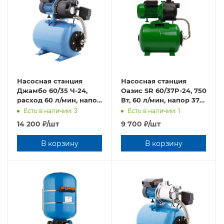
Насосная станция
Насосная станция
Джамбо 60/35 Ч-24,
Оазис SR 60/37P-24, 750
расход 60 л/мин, напор
Вт, 60 л/мин, напор 37
35 м, материал корпуса
м, глубина 8 м
Есть в наличии: 3
Есть в наличии: 1
чугун
14 200
₽
/шт
9 700
₽
/шт
В корзину
В корзину