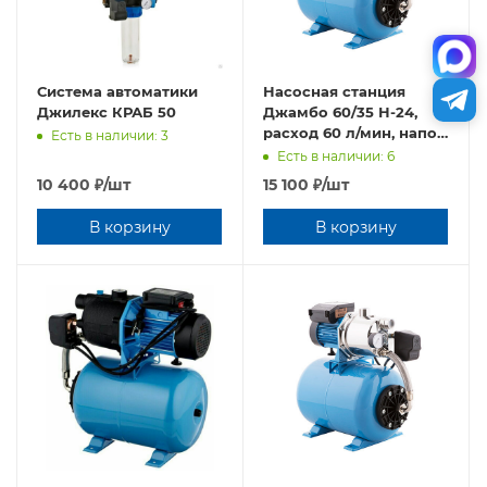
Система автоматики
Насосная станция
Джилекс КРАБ 50
Джамбо 60/35 Н-24,
расход 60 л/мин, напор
Есть в наличии: 3
35 м, материал корпуса
Есть в наличии: 6
нержав.сталь
10 400
₽
/шт
15 100
₽
/шт
В корзину
В корзину