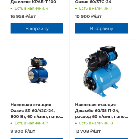
Джилекс КРАБ-Т 100
Оазис 60/37C-24
Есть в наличии: 4
Есть в наличии: 1
16 958
₽
/шт
10 900
₽
/шт
В корзину
В корзину
Насосная станция
Насосная станция
Оазис SR 60/42C-24,
Джамбо 60/35 П-24,
800 Вт, 60 л/мин, напор
расход 60 л/мин, напор
42 м, глубина 8 м
35 м, материал корпуса
Есть в наличии: 7
Есть в наличии: 8
инженерный пластик
9 900
₽
/шт
12 708
₽
/шт