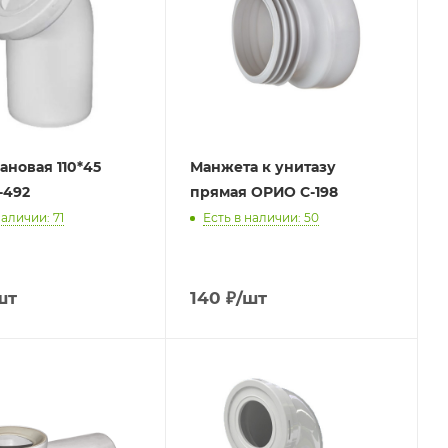
ановая 110*45
Манжета к унитазу
-492
прямая ОРИО С-198
наличии: 71
Есть в наличии: 50
шт
140
₽
/шт