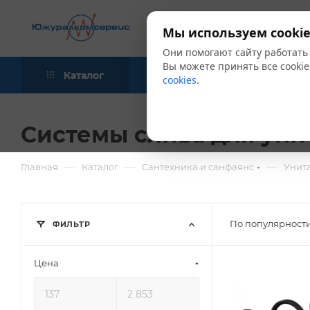
Мы используем cookie
Они помогают сайту работать
Вы можете принять все cookie
Каталог
Акции
Блог
cookies
.
Системы слива для уни
—
—
—
Главная
Каталог
Сантехника и санфаянс
Унита
По популярности
ФИЛЬТР
Цена