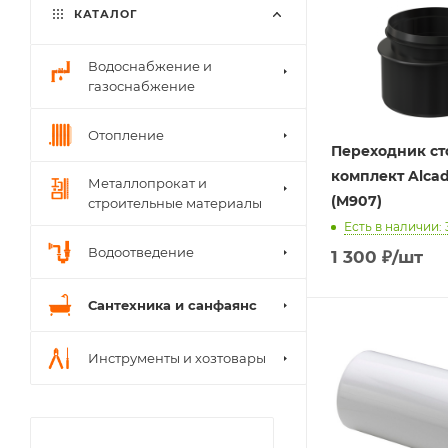
КАТАЛОГ
Водоснабжение и
газоснабжение
Отопление
Переходник ст
комплект Alcad
Металлопрокат и
(M907)
строительные материалы
Есть в наличии: 
Водоотведение
1 300
₽
/шт
Сантехника и санфаянс
Инструменты и хозтовары