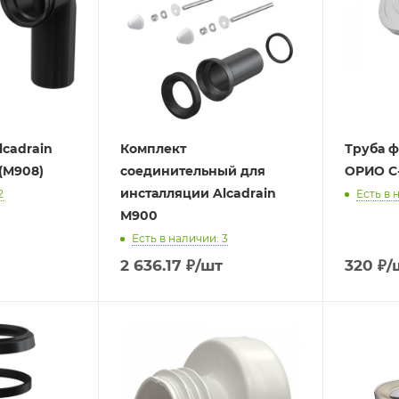
lcadrain
Комплект
Труба ф
(M908)
соединительный для
ОРИО С
инсталляции Alcadrain
2
Есть в 
М900
Есть в наличии: 3
2 636.17
₽
/шт
320
₽
/