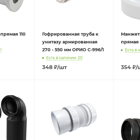
прямая 110
Гофрированная труба к
Манжета
унитазу армированная
прямая 
270 - 550 мм ОРИО С-996/1
1
Есть в 
Есть в наличии: 20
348
₽
/шт
354
₽
/