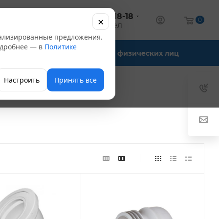
+7 (347) 246-18-18
×
алог
0
оптовый отдел
нализированные предложения.
Подробнее — в
Политике
Офис-склады
Для физических лиц
Настроить
Принять все