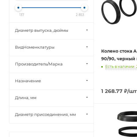
137
2 853
Диаметр выпуска, дюймы
ВидНоменклатуры
Колено стока A
90/90, черный 
Производитель/Марка
Есть в наличии: 
Назначение
1 268.77
₽
/шт
Длина, мм
Диаметр присоединения, мм