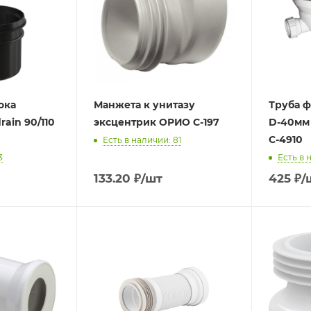
ока
Манжета к унитазу
Труба ф
rain 90/110
эксцентрик ОРИО С-197
D-40мм 
С-4910
Есть в наличии: 81
3
Есть в 
133.20
₽
/шт
425
₽
/