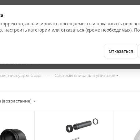
Кат
s
 корректно, анализировать посещаемость и показывать персо
s, настроить категории или отказаться (кроме необходимых). 
Бренды
Как купить
Компания
Отказаться
тазов
16
—
зы, писсуары, биде
Системы слива для унитазов
 (возрастание)