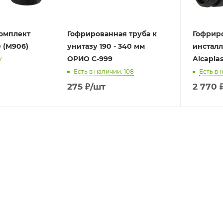
комплект
Гофрированная труба к
Гофриро
0 (М906)
унитазу 190 - 340 мм
инсталл
ОРИО С-999
Alcapla
7
Есть в наличии: 108
Есть в 
275
₽
/шт
2 770