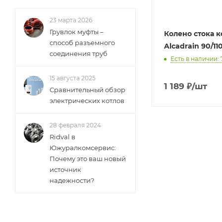
23 марта 2026
Грувлок муфты –
Колено стока 
способ разъемного
Alcadrain 90/11
соединения труб
Есть в наличии: 
15 августа 2025
1 189
₽
/шт
Сравнительный обзор
электрических котлов
28 февраля 2024
Ridval в
Южуралкомсервис:
Почему это ваш новый
источник
надежности?