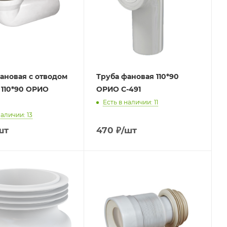
ановая с отводом
Труба фановая 110*90
110*90 ОРИО
ОРИО С-491
Есть в наличии: 11
наличии: 13
шт
470
₽
/шт