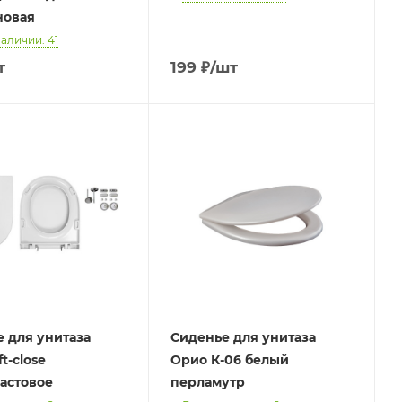
новая
наличии: 41
т
199
₽
/шт
 для унитаза
Сиденье для унитаза
t-close
Орио К-06 белый
астовое
перламутр