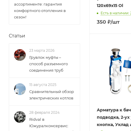
ассортименте: гарантия
120х69х15 Ol
комфортного отопления в
Есть в наличии: 
сезон!
350
₽
/шт
Статьи
23 марта 2026
Грувлок муфты –
способ разъемного
соединения труб
15 августа 2025
Сравнительный обзор
электрических котлов
Арматура к ба
28 февраля 2024
подводка, 2-ух
Ridval в
кнопка, Уклад А
Южуралкомсервис: