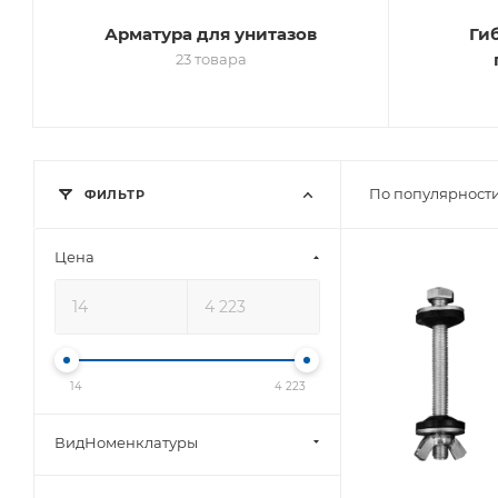
Арматура для унитазов
Ги
23 товара
По популярности
ФИЛЬТР
Цена
14
4 223
ВидНоменклатуры