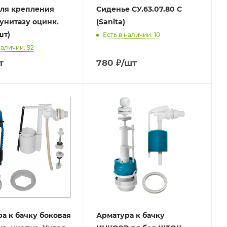
для крепления
Сиденье СУ.63.07.80 С
 унитазу оцинк.
(Sanita)
шт)
Есть в наличии: 10
наличии: 92
т
780
₽
/шт
а к бачку боковая
Арматура к бачку