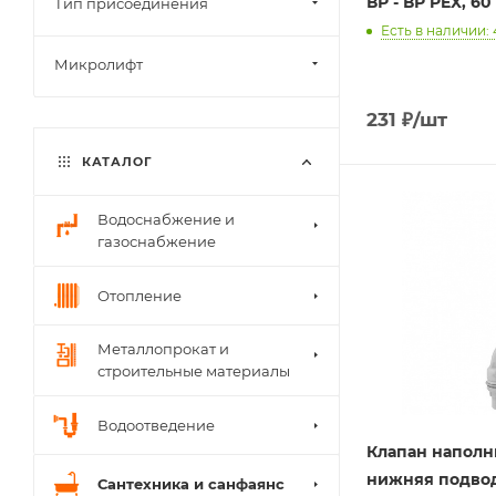
ВР - ВР PEX, 60
Тип присоединения
Есть в наличии: 
Микролифт
231
₽
/шт
КАТАЛОГ
Водоснабжение и
газоснабжение
Отопление
Металлопрокат и
строительные материалы
Водоотведение
Клапан напол
нижняя подво
Сантехника и санфаянс