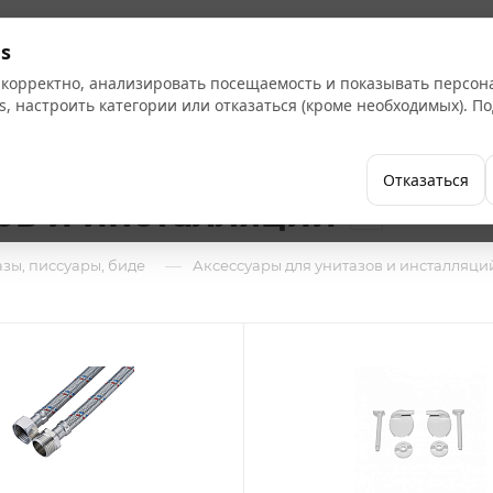
Кат
s
 корректно, анализировать посещаемость и показывать персо
s, настроить категории или отказаться (кроме необходимых). 
Бренды
Как купить
Компания
Отказаться
ов и инсталляций
86
—
зы, писсуары, биде
Аксессуары для унитазов и инсталляци