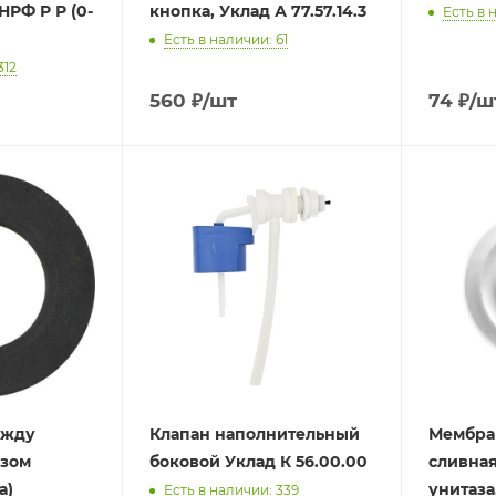
РФ Р Р (0-
кнопка, Уклад А 77.57.14.3
Есть в 
Есть в наличии: 61
312
560
₽
/шт
74
₽
/ш
ежду
Клапан наполнительный
Мембра
азом
боковой Уклад К 56.00.00
сливная
а)
унитаза
Есть в наличии: 339