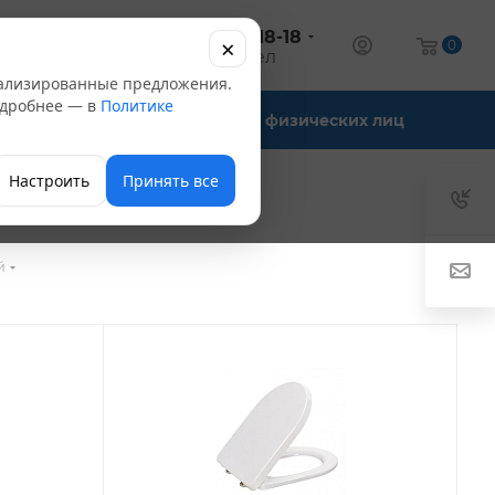
+7 (347) 246-18-18
×
алог
0
оптовый отдел
нализированные предложения.
Подробнее — в
Политике
Офис-склады
Для физических лиц
Настроить
Принять все
й