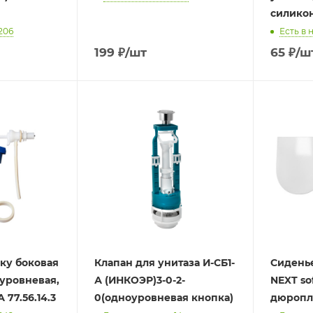
силико
206
Есть в 
199
₽
/шт
65
₽
/ш
чку боковая
Клапан для унитаза И-СБ1-
Сиденье
 уровневая,
А (ИНКОЭР)3-0-2-
NEXT sof
 77.56.14.3
0(одноуровневая кнопка)
дюропл