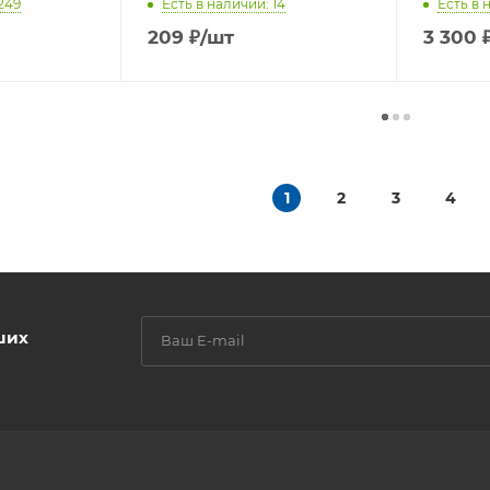
249
Есть в наличии: 14
Есть в 
209
₽
/шт
3 300
1
2
3
4
ших