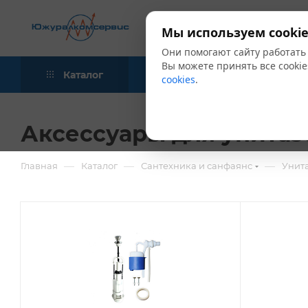
Мы используем cookie
Они помогают сайту работать
Вы можете принять все cookie
Каталог
Акции
Блог
cookies
.
Аксессуары для унитаз
—
—
—
Главная
Каталог
Сантехника и санфаянс
Унита