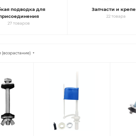
бкая подводка для
Запчасти и креп
присоединения
22 товара
27 товаров
 (возрастание)