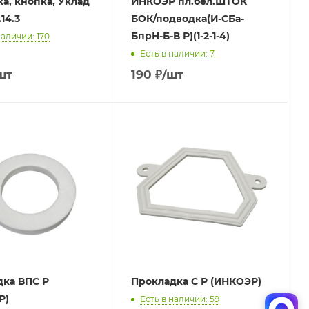
а, кнопка, Уклад
ИНКОЭР пл.бел.ШТОК
.14.3
БОК/подводка(И-СБа-
БпрН-Б-В Р)(1-2-1-4)
наличии: 170
Есть в наличии: 7
шт
190
₽
/шт
дка ВПС Р
Прокладка С Р (ИНКОЭР)
Р)
Есть в наличии: 59