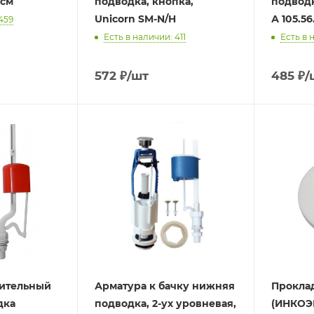
 см
подводка, кнопка,
подводк
Unicorn SM-N/H
А 105.56
459
Есть в наличии: 411
Есть в 
572
₽
/шт
485
₽
/
нительный
Арматура к бачку нижняя
Прокла
дка
подводка, 2-ух уровневая,
(ИНКОЭ