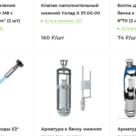
пления
Клапан наполнительный
Болты 
у М8 с
нижний Уклад К 57.00.00
бачка к
к" (2 шт)
6*70 (2 
Есть в наличии: 227
32
Есть в 
160
₽
/шт
74
₽
/ш
оды 1/2"
Арматура к бачку нижняя
Арматур