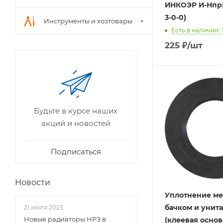
ИНКОЭР И-НпрН
3-0-0)
Инструменты и хозтовары
Есть в наличии: 
225
₽
/шт
Будьте в курсе наших
акций и новостей
Подписаться
Новости
Уплотнение м
бачком и унит
21 июля 2023
Новые радиаторы НРЗ в
(клеевая основ