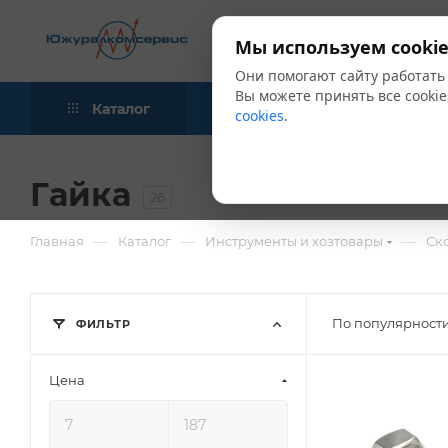
Мы используем cookie
Они помогают сайту работать
Вы можете принять все cookie
Каталог
Акции
Блог
cookies
.
Гайка
26
—
—
—
Главная
Каталог
Инструменты и хозтовары
Ск
По популярности
ФИЛЬТР
Цена