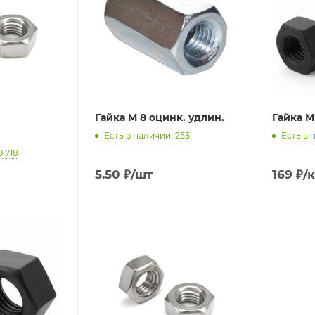
Гайка М 8 оцинк. удлин.
Гайка М 
Есть в наличии: 253
Есть в 
9.718
5.50
₽
/шт
169
₽
/к