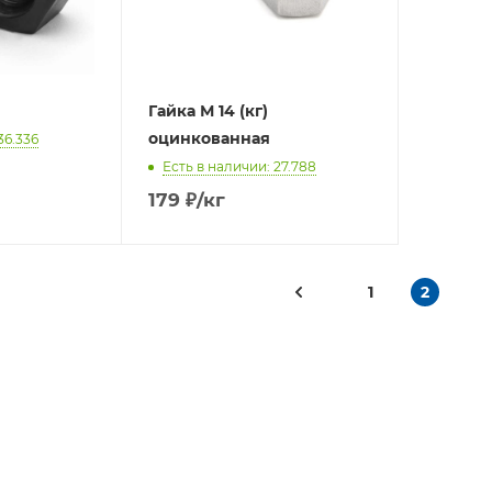
Гайка М 14 (кг)
оцинкованная
36.336
Есть в наличии: 27.788
179
₽
/кг
1
2