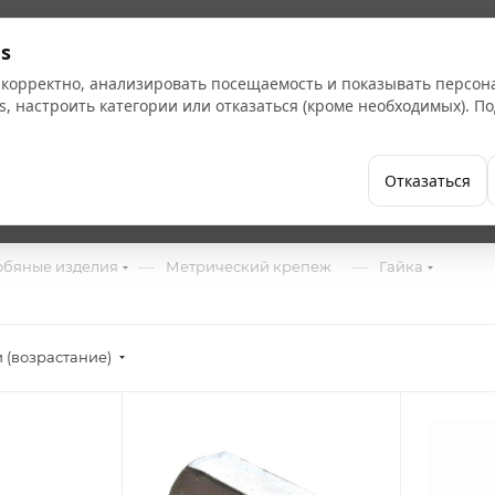
Кат
s
 корректно, анализировать посещаемость и показывать персо
s, настроить категории или отказаться (кроме необходимых). 
Бренды
Как купить
Компания
Отказаться
—
—
обяные изделия
Метрический крепеж
Гайка
 (возрастание)