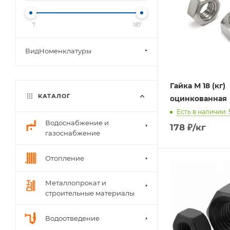
7
187
ВидНоменклатуры
Гайка М 18 (кг)
КАТАЛОГ
оцинкованная
Есть в наличии: 
Водоснабжение и
178
₽
/кг
газоснабжение
Отопление
Металлопрокат и
строительные материалы
Водоотведение