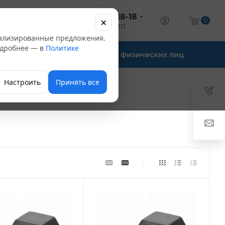
+7 (347) 246-18-18
×
алог
0
оптовый отдел
нализированные предложения.
Подробнее — в
Политике
Офис-склады
Для физических лиц
Настроить
Принять все