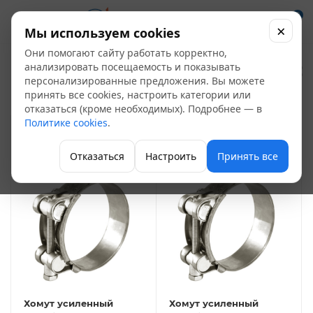
0
×
Мы используем cookies
Они помогают сайту работать корректно,
Хомуты и стяжки
анализировать посещаемость и показывать
37
персонализированные предложения. Вы можете
принять все cookies, настроить категории или
Скобяные изделия
отказаться (кроме необходимых). Подробнее — в
Политике cookies
.
ФИЛЬТР
Отказаться
Настроить
Принять все
Хомут усиленный
Хомут усиленный