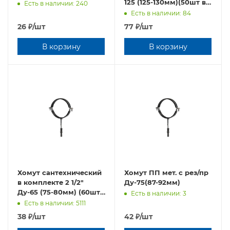
125 (125-130мм)(50шт в
Есть в наличии: 240
упаковке)
Есть в наличии: 84
26
₽
/шт
77
₽
/шт
В корзину
В корзину
Хомут сантехнический
Хомут ПП мет. с рез/пр
в комплекте 2 1/2"
Ду-75(87-92мм)
Ду-65 (75-80мм) (60шт
Есть в наличии: 3
в упаковке)
Есть в наличии: 5111
38
₽
/шт
42
₽
/шт