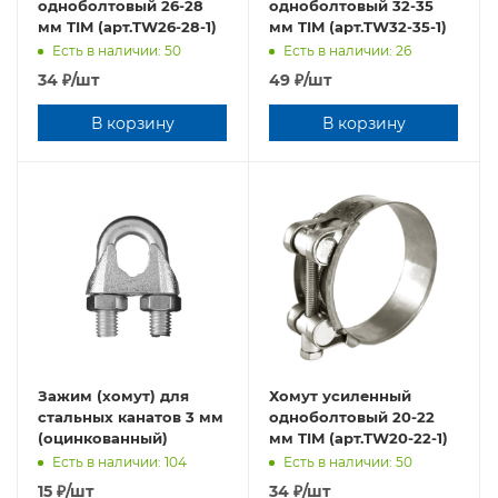
oднoбoлтовый 26-28
oднoбoлтовый 32-35
мм TIM (арт.TW26-28-1)
мм TIM (арт.TW32-35-1)
Есть в наличии: 50
Есть в наличии: 26
34
₽
/шт
49
₽
/шт
В корзину
В корзину
Зажим (хомут) для
Хомут усиленный
стальных канатов 3 мм
oднoбoлтовый 20-22
(оцинкованный)
мм TIM (арт.TW20-22-1)
Есть в наличии: 104
Есть в наличии: 50
15
₽
/шт
34
₽
/шт