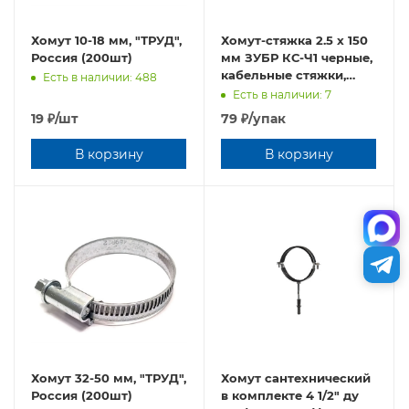
Хомут 10-18 мм, "ТРУД",
Хомут-стяжка 2.5 x 150
Россия (200шт)
мм ЗУБР КС-Ч1 черные,
кабельные стяжки,
Есть в наличии: 488
Профессионал
Есть в наличии: 7
(309030-25-150), нейлон
19
₽
/шт
79
₽
/упак
РА66, 100 шт
В корзину
В корзину
Хомут 32-50 мм, "ТРУД",
Хомут сантехнический
Россия (200шт)
в комплекте 4 1/2" ду