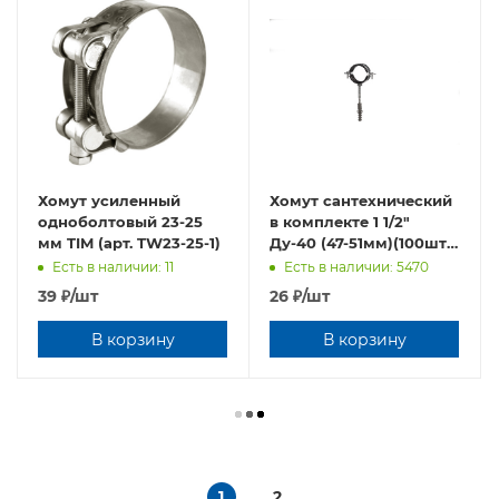
Хомут усиленный
Хомут сантехнический
oднoбoлтовый 23-25
в комплекте 1 1/2"
мм TIM (арт. TW23-25-1)
Ду-40 (47-51мм)(100шт в
упаковке)
Есть в наличии: 11
Есть в наличии: 5470
39
₽
/шт
26
₽
/шт
В корзину
В корзину
1
2