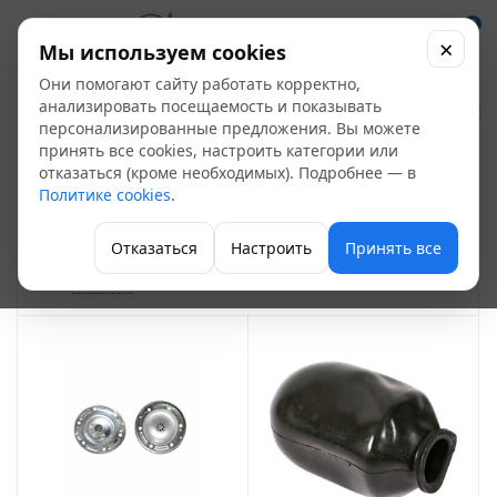
0
×
Мы используем cookies
Они помогают сайту работать корректно,
Аксессуары для
анализировать посещаемость и показывать
персонализированные предложения. Вы можете
гидроаккумуляторов
принять все cookies, настроить категории или
отказаться (кроме необходимых). Подробнее — в
14
Политике cookies
.
Гидроаккумуляторы и аксессуары
Отказаться
Настроить
Принять все
ФИЛЬТР