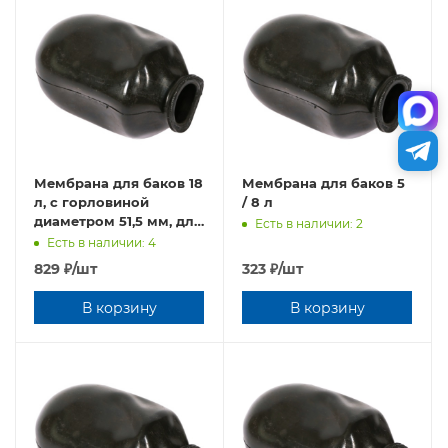
Мембрана для баков 18
Мембрана для баков 5
л, с горловиной
/ 8 л
диаметром 51,5 мм, для
Есть в наличии: 2
отопления
Есть в наличии: 4
829
₽
/шт
323
₽
/шт
В корзину
В корзину