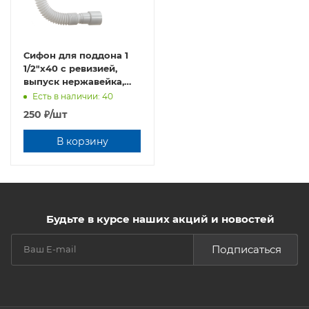
Сифон для поддона 1
1/2"х40 с ревизией,
выпуск нержавейка,
гофра слива 40х40/50
Есть в наличии: 40
Орио А-82589
250
₽
/шт
В корзину
Будьте в курсе наших акций и новостей
Подписаться