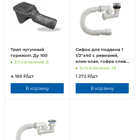
Трап чугунный
Сифон для поддона 1
горизонт. Ду 100
1/2"х40 с ревизией,
клик-клак, гофра слива
Есть в наличии: 8
40х40/50 Орио А-25589
Есть в наличии: 49
4 169
₽
/шт
1 272
₽
/шт
В корзину
В корзину