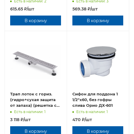
ДХ-521
Есть в наличии: 2
Есть в наличии: 3
615.65
₽
/шт
569.38
₽
/шт
В корзину
В корзину
Трап лоток с гориз.
Сифон для поддона 1
(гидро+сухая защита
1/2"х60, без гофры
от запаха) (решетка с
слива Орио ДХ-601
круг. ячейкой) 55см
Есть в наличии: 1
Есть в наличии: 1
(BAD415502)
3 118
₽
/шт
470
₽
/шт
В корзину
В корзину