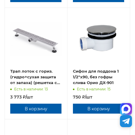
Трап лоток с гориз.
Сифон для поддона 1
(гидро+сухая защита
1/2"х90, без гофры
от запаха) (решетка с
слива Орио ДХ-901
круг. ячейкой) 65см
Есть в наличии: 13
Есть в наличии: 15
(BAD416502)
3 773
₽
/шт
750
₽
/шт
В корзину
В корзину