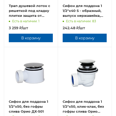
Трап душевой лоток с
Сифон для поддона 1
решеткой под кладку
1/2"х40 S - образный,
плитки защита от
выпуск нержавейка,
запаха:(сухой
гофра слива 40х40/50
Есть в наличии: 1
Есть в наличии: 83
+гидрозатвор) (70*500
Орио А-42589
3 259
₽
/шт
242.48
₽
/шт
мм) TIM BAD455002
В корзину
В корзину
Сифон для поддона 1
Сифон для поддона 1
1/2"х50, без гофры
1/2"х50, клик-клак, без
слива Орио ДХ-501
гофры слива Орио