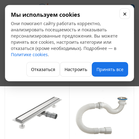
0
×
Мы используем cookies
Они помогают сайту работать корректно,
Трапы и душевые
анализировать посещаемость и показывать
персонализированные предложения. Вы можете
лотки
принять все cookies, настроить категории или
11
отказаться (кроме необходимых). Подробнее — в
Политике cookies
.
Канализация и системы слива
Отказаться
Настроить
Принять все
ФИЛЬТР