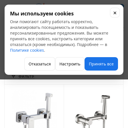
0
×
Мы используем cookies
Они помогают сайту работать корректно,
Смесители с
анализировать посещаемость и показывать
персонализированные предложения. Вы можете
гигиеническием
принять все cookies, настроить категории или
отказаться (кроме необходимых). Подробнее — в
душем
3
Политике cookies
.
Смесители
Отказаться
Настроить
Принять все
ФИЛЬТР