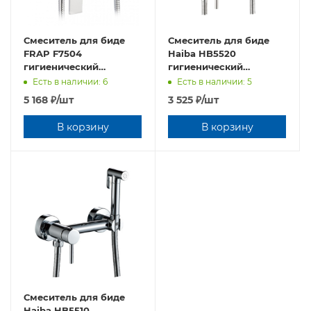
Смеситель для биде
Смеситель для биде
FRAP F7504
Haiba HB5520
гигиенический
гигиенический
настенный
настенный
Есть в наличии: 6
Есть в наличии: 5
5 168
₽
/шт
3 525
₽
/шт
В корзину
В корзину
Смеситель для биде
Haiba HB5510