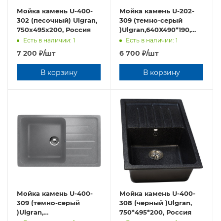
Мойка камень U-400-
Мойка камень U-202-
302 (песочный) Ulgran,
309 (темно-серый
750х495х200, Россия
)Ulgran,640Х490*190,
Россия
Есть в наличии: 1
Есть в наличии: 1
7 200
₽
/шт
6 700
₽
/шт
В корзину
В корзину
Мойка камень U-400-
Мойка камень U-400-
309 (темно-серый
308 (черный )Ulgran,
)Ulgran,
750*495*200, Россия