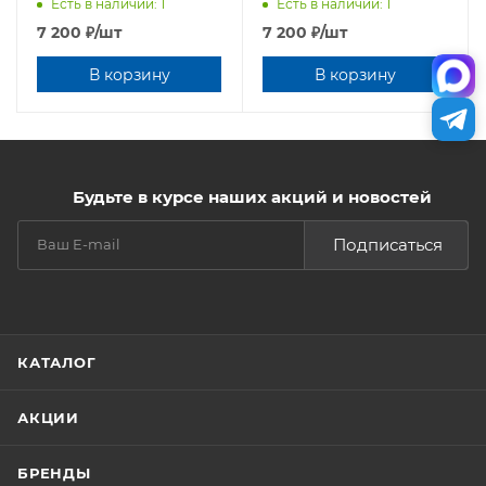
750х495х190,Россия
Есть в наличии: 1
Есть в наличии: 1
7 200
₽
/шт
7 200
₽
/шт
В корзину
В корзину
Будьте в курсе наших акций и новостей
Подписаться
КАТАЛОГ
АКЦИИ
БРЕНДЫ