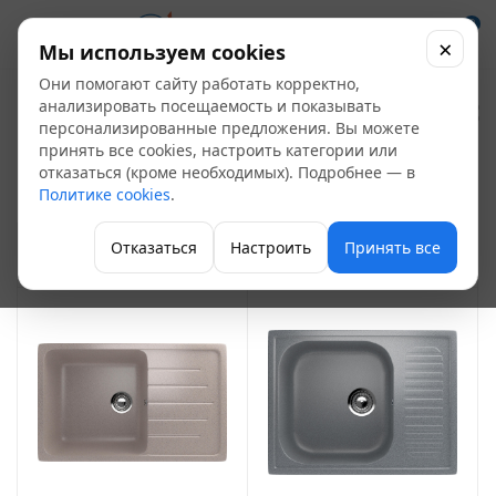
0
×
Мы используем cookies
Они помогают сайту работать корректно,
Врезные кварцевые
анализировать посещаемость и показывать
персонализированные предложения. Вы можете
мойки
принять все cookies, настроить категории или
4
отказаться (кроме необходимых). Подробнее — в
Политике cookies
.
Раковины и кухонные мойки
Отказаться
Настроить
Принять все
ФИЛЬТР