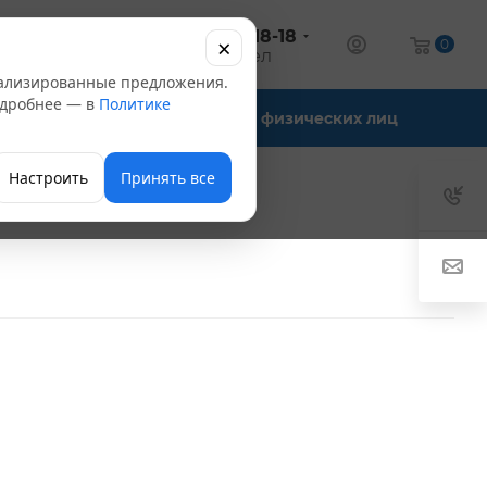
+7 (347) 246-18-18
×
алог
0
оптовый отдел
нализированные предложения.
Подробнее — в
Политике
Офис-склады
Для физических лиц
Настроить
Принять все