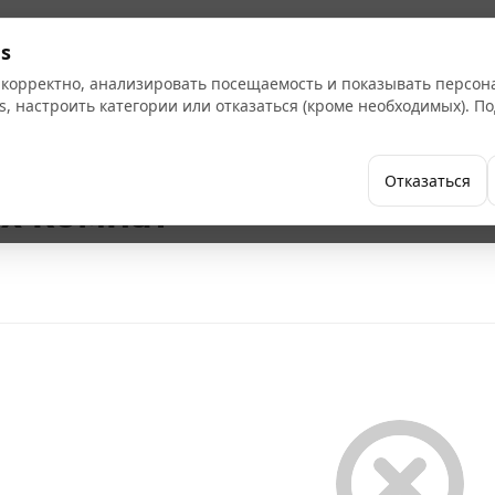
Кат
s
 корректно, анализировать посещаемость и показывать персо
s, настроить категории или отказаться (кроме необходимых). 
Бренды
Как купить
Компания
Отказаться
х комнат