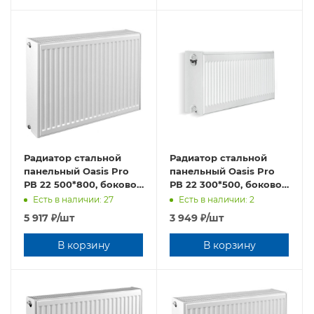
Радиатор стальной
Радиатор стальной
панельный Oasis Pro
панельный Oasis Pro
РВ 22 500*800, боковое
РВ 22 300*500, боковое
подключение
подключение, 1,2 мм
Есть в наличии: 27
Есть в наличии: 2
5 917
₽
/шт
3 949
₽
/шт
В корзину
В корзину