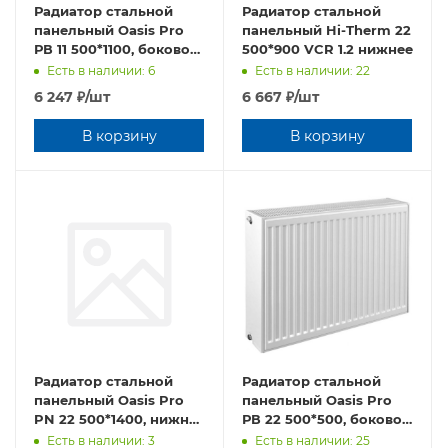
Радиатор стальной
Радиатор стальной
панельный Oasis Pro
панельный Hi-Therm 22
РВ 11 500*1100, боковое
500*900 VCR 1.2 нижнее
подключение
Есть в наличии: 6
Есть в наличии: 22
6 247
₽
/шт
6 667
₽
/шт
В корзину
В корзину
Радиатор стальной
Радиатор стальной
панельный Oasis Pro
панельный Oasis Pro
PN 22 500*1400, нижнее
РВ 22 500*500, боковое
подключение
подключение, 1,2 мм
Есть в наличии: 3
Есть в наличии: 25