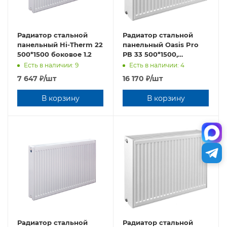
Радиатор стальной
Радиатор стальной
панельный Hi-Therm 22
панельный Oasis Pro
500*1500 боковое 1.2
РВ 33 500*1500,
боковое подключение,
Есть в наличии: 9
Есть в наличии: 4
1,2 мм
7 647
₽
/шт
16 170
₽
/шт
В корзину
В корзину
Радиатор стальной
Радиатор стальной