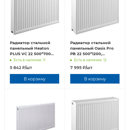
Радиатор стальной
Радиатор стальной
панельный Heaton
панельный Oasis Pro
PLUS VС 22 500*700
РВ 22 500*1200,
нижнее подключение,
боковое подключение
Есть в наличии: 11
Есть в наличии: 12
комплект
5 842
₽
/шт
7 995
₽
/шт
В корзину
В корзину