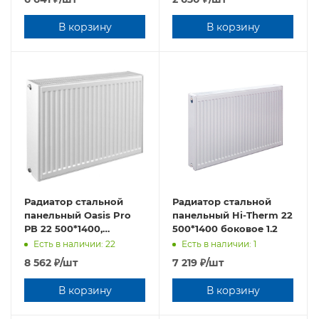
В корзину
В корзину
Радиатор стальной
Радиатор стальной
панельный Oasis Pro
панельный Hi-Therm 22
РВ 22 500*1400,
500*1400 боковое 1.2
боковое подключение
Есть в наличии: 22
Есть в наличии: 1
8 562
₽
/шт
7 219
₽
/шт
В корзину
В корзину