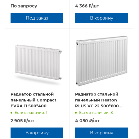
По запросу
4 366
₽
/шт
Под заказ
В корзину
Радиатор стальной
Радиатор стальной
панельный Compact
панельный Heaton
EVRA 11 500*400
PLUS VС 22 500*600
нижнее подключение,
Есть в наличии: 1
Есть в наличии: 8
комплект (кронш, вент)
2 905
₽
/шт
4 050
₽
/шт
В корзину
В корзину