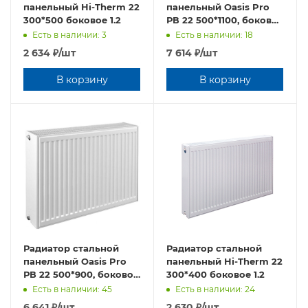
панельный Hi-Therm 22
панельный Oasis Pro
300*500 боковое 1.2
РВ 22 500*1100, боковое
подключение
Есть в наличии: 3
Есть в наличии: 18
2 634
₽
/шт
7 614
₽
/шт
В корзину
В корзину
Радиатор стальной
Радиатор стальной
панельный Oasis Pro
панельный Hi-Therm 22
РВ 22 500*900, боковое
300*400 боковое 1.2
подключение
Есть в наличии: 45
Есть в наличии: 24
6 641
₽
/шт
2 630
₽
/шт