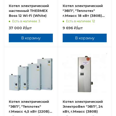
Котел электрический
Котел электрический
настенный THERMEX
"ЭВП", "Теплотех"
Boss 12 Wi-Fi (White)
г.Миасс 18 кВт (380В)
(на автоматах)
Есть в наличии: 3
Есть в наличии: 12
37 000
₽
/шт
9 696
₽
/шт
В корзину
В корзину
Котел электрический
Котел электрический
"ЭВП", "Теплотех"
ЭлектроВел "ЭВП", 24
г.Миасс 4,5 кВт (220В)
кВт, г.Миасс (380В)