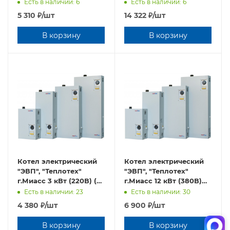
(на автоматах)
Есть в наличии: 6
Есть в наличии: 6
5 310
₽
/шт
14 322
₽
/шт
В корзину
В корзину
Котел электрический
Котел электрический
"ЭВП", "Теплотех"
"ЭВП", "Теплотех"
г.Миасс 3 кВт (220В) (на
г.Миасс 12 кВт (380В)
автоматах)
(на автоматах)
Есть в наличии: 23
Есть в наличии: 30
4 380
₽
/шт
6 900
₽
/шт
В корзину
В корзину