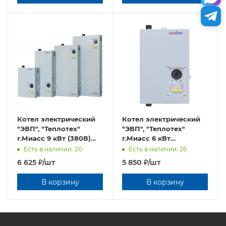
Котел электрический
Котел электрический
"ЭВП", "Теплотех"
"ЭВП", "Теплотех"
г.Миасс 9 кВт (380В)
г.Миасс 6 кВт
(на автоматах)
(220/380В) (на
Есть в наличии: 20
Есть в наличии: 26
автоматах)
6 625
₽
/шт
5 850
₽
/шт
В корзину
В корзину