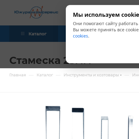
Мы используем cookie
Они помогают сайту работать
Вы можете принять все cookie
Каталог
Акции
Блог
cookies
.
Стамеска 25мм
—
—
—
Главная
Каталог
Инструменты и хозтовары
Ин