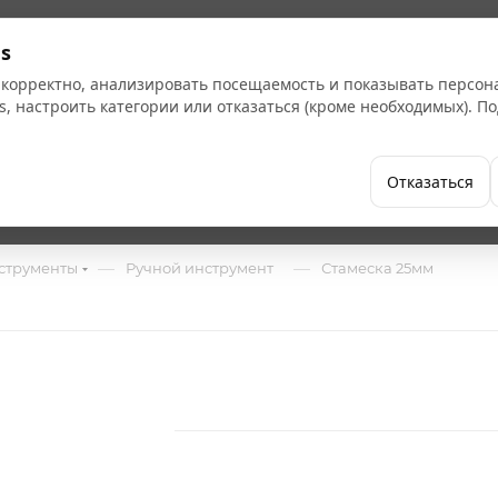
Кат
s
 корректно, анализировать посещаемость и показывать персо
s, настроить категории или отказаться (кроме необходимых). 
Бренды
Как купить
Компания
Отказаться
—
—
струменты
Ручной инструмент
Стамеска 25мм