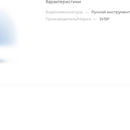
Характеристики
ВидНоменклатуры
—
Ручной инструмен
Производитель/Марка
—
ЗУБР