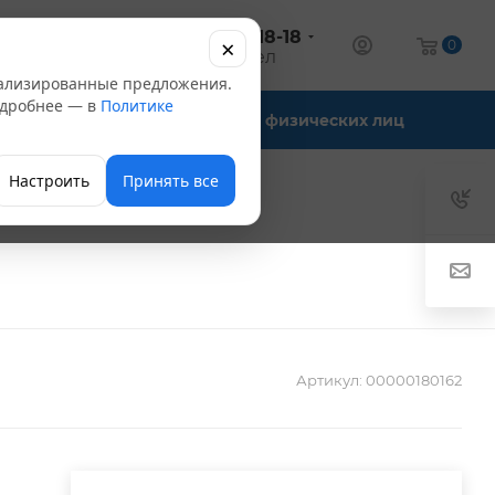
+7 (347) 246-18-18
×
алог
0
оптовый отдел
нализированные предложения.
Подробнее — в
Политике
Офис-склады
Для физических лиц
Настроить
Принять все
Артикул:
00000180162