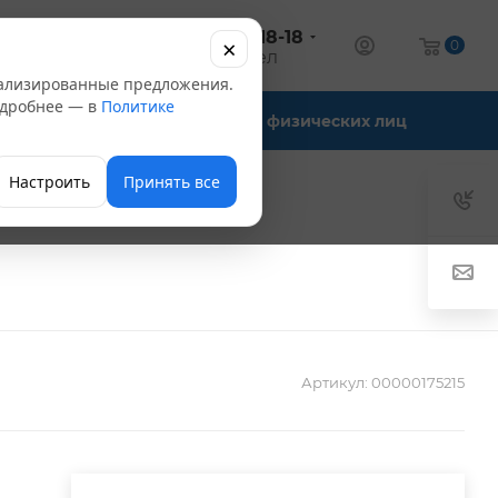
+7 (347) 246-18-18
×
алог
0
оптовый отдел
нализированные предложения.
Подробнее — в
Политике
Офис-склады
Для физических лиц
Настроить
Принять все
Артикул:
00000175215