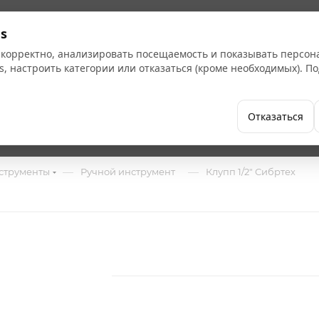
Кат
s
 корректно, анализировать посещаемость и показывать персо
s, настроить категории или отказаться (кроме необходимых). 
Бренды
Как купить
Компания
Отказаться
—
—
струменты
Ручной инструмент
Клупп 1/2" Сибртех