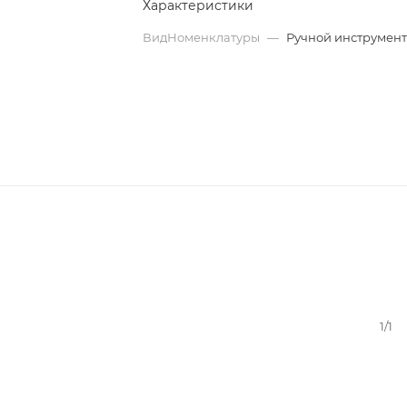
Характеристики
ВидНоменклатуры
—
Ручной инструмен
1/1