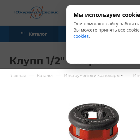
Мы используем cookie
Они помогают сайту работать
Вы можете принять все cookie
Каталог
Акции
Блог
cookies
.
Клупп 1/2" Сибртех
—
—
—
Главная
Каталог
Инструменты и хозтовары
Ин