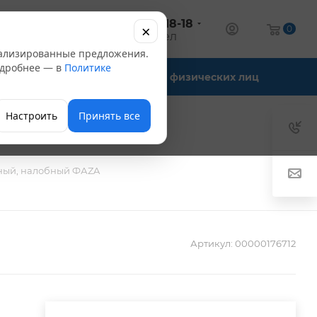
+7 (347) 246-18-18
×
алог
0
оптовый отдел
нализированные предложения.
Подробнее — в
Политике
Офис-склады
Для физических лиц
Настроить
Принять все
ный, налобный ФАZA
Артикул:
00000176712