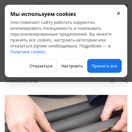
0
×
Мы используем cookies
Они помогают сайту работать корректно,
Обзор новинки:
анализировать посещаемость и показывать
персонализированные предложения. Вы можете
теплоизоляция для
принять все cookies, настроить категории или
отказаться (кроме необходимых). Подробнее — в
труб ТМ Глобекс
Политике cookies
.
—
—
Главная
Блог
Отказаться
Настроить
Принять все
Обзор новинки: теплоизоляция для труб ТМ Глобекс
1 июля 2023 10:02