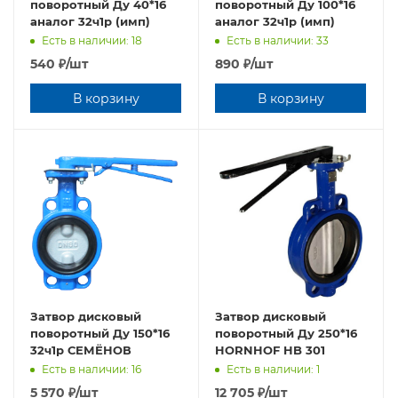
поворотный Ду 40*16
поворотный Ду 100*16
аналог 32ч1р (имп)
аналог 32ч1р (имп)
Есть в наличии: 18
Есть в наличии: 33
540
₽
/шт
890
₽
/шт
В корзину
В корзину
Затвор дисковый
Затвор дисковый
поворотный Ду 150*16
поворотный Ду 250*16
32ч1р СЕМЁНОВ
HORNHOF HB 301
Есть в наличии: 16
Есть в наличии: 1
5 570
₽
/шт
12 705
₽
/шт