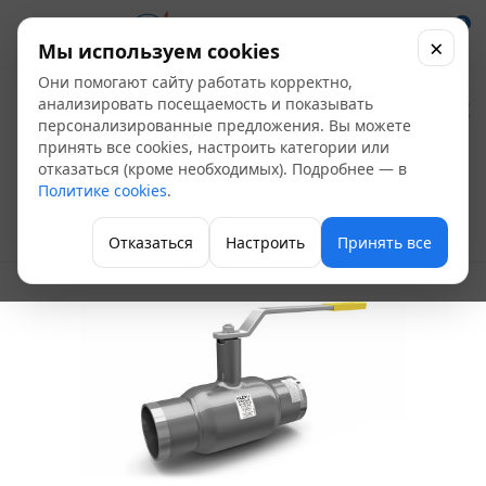
0
×
Мы используем cookies
Они помогают сайту работать корректно,
Кран шаровой под
анализировать посещаемость и показывать
персонализированные предложения. Вы можете
сварку Ду 65 Ру 25
принять все cookies, настроить категории или
отказаться (кроме необходимых). Подробнее — в
кшц LD, Россия
Политике cookies
.
Кран шаровой цельносварной
Отказаться
Настроить
Принять все