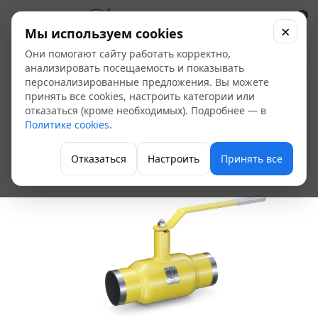
0
×
Мы используем cookies
Они помогают сайту работать корректно,
Кран шаровой под
анализировать посещаемость и показывать
персонализированные предложения. Вы можете
сварку Ду 50 Ру 40
принять все cookies, настроить категории или
отказаться (кроме необходимых). Подробнее — в
кшц ГАЗ LD, Россия
Политике cookies
.
Кран шаровой цельносварной
Отказаться
Настроить
Принять все