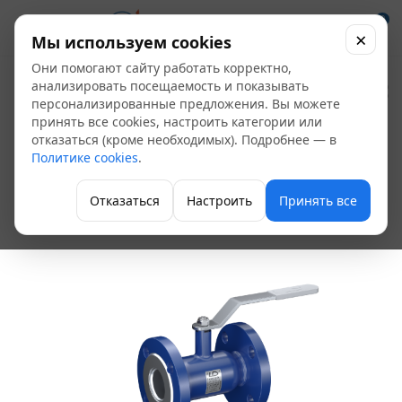
0
×
Мы используем cookies
Они помогают сайту работать корректно,
Кран шаровой
анализировать посещаемость и показывать
персонализированные предложения. Вы можете
фланцевый НЖ Ду
принять все cookies, настроить категории или
отказаться (кроме необходимых). Подробнее — в
150*16 кшц LD,
Политике cookies
.
Россия
Отказаться
Настроить
Принять все
Кран шаровой цельносварной