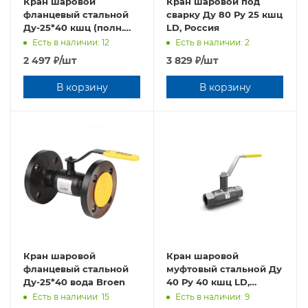
Кран шаровой
Кран шаровой под
фланцевый стальной
сварку Ду 80 Ру 25 кшц
Ду-25*40 кшц (полн.
LD, Россия
прох.) LD, L=140, Россия
Есть в наличии: 12
Есть в наличии: 2
2 497
₽
/шт
3 829
₽
/шт
В корзину
В корзину
Кран шаровой
Кран шаровой
фланцевый стальной
муфтовый стальной Ду
Ду-25*40 вода Broen
40 Ру 40 кшц LD,
Россия
Есть в наличии: 15
Есть в наличии: 9