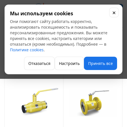
0
×
Мы используем cookies
Они помогают сайту работать корректно,
Кран шаровой
анализировать посещаемость и показывать
персонализированные предложения. Вы можете
цельносварной
принять все cookies, настроить категории или
137
отказаться (кроме необходимых). Подробнее — в
Политике cookies
.
Краны шаровые
Отказаться
Настроить
Принять все
ФИЛЬТР