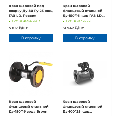
Кран шаровой под
Кран шаровой
сварку Ду 80 Ру 25 кшц
фланцевый стальной
ГАЗ LD, Россия
Ду-150*16 кшц ГАЗ LD,
Россия
Есть в наличии: 3
Есть в наличии: 11
5 817
₽
/шт
31 942
₽
/шт
В корзину
В корзину
Кран шаровой
Кран шаровой
фланцевый стальной
фланцевый стальной
Ду-150*16 вода Broen
Ду-100*25 кшц