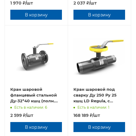
1 970
₽
/шт
2 037
₽
/шт
В корзину
В корзину
Кран шаровой
Кран шаровой под
фланцевый стальной
сварку Ду 250 Ру 25
Ду-32*40 кшц (полн.
кшц LD Regula, c
прох.) LD, L=165, Россия
редуктором Россия
Есть в наличии: 6
Есть в наличии: 1
2 599
₽
/шт
168 189
₽
/шт
В корзину
В корзину