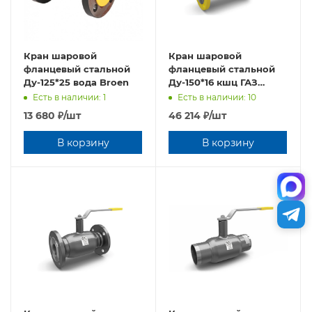
Кран шаровой
Кран шаровой
фланцевый стальной
фланцевый стальной
Ду-125*25 вода Broen
Ду-150*16 кшц ГАЗ
(полн. прох) LD, Россия
Есть в наличии: 1
Есть в наличии: 10
13 680
₽
/шт
46 214
₽
/шт
В корзину
В корзину