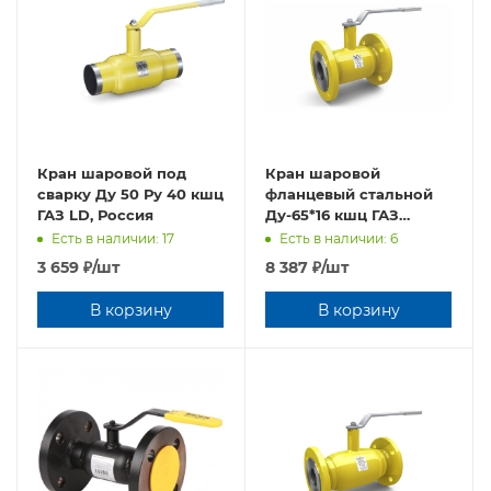
Кран шаровой под
Кран шаровой
сварку Ду 50 Ру 40 кшц
фланцевый стальной
ГАЗ LD, Россия
Ду-65*16 кшц ГАЗ
(полный проход)LD,
Есть в наличии: 17
Есть в наличии: 6
Россия
3 659
₽
/шт
8 387
₽
/шт
В корзину
В корзину