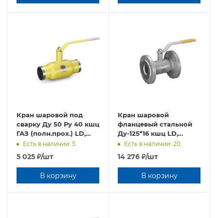
Кран шаровой под
Кран шаровой
сварку Ду 50 Ру 40 кшц
фланцевый стальной
ГАЗ (полн.прох.) LD,
Ду-125*16 кшц LD,
Россия
L=350, Россия
Есть в наличии: 5
Есть в наличии: 20
5 025
₽
/шт
14 276
₽
/шт
В корзину
В корзину