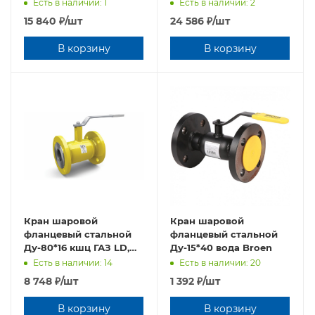
(полн.проход) LD,
Есть в наличии: 1
Есть в наличии: 2
Россия с редуктором
15 840
₽
/шт
24 586
₽
/шт
В корзину
В корзину
Кран шаровой
Кран шаровой
фланцевый стальной
фланцевый стальной
Ду-80*16 кшц ГАЗ LD,
Ду-15*40 вода Broen
Россия
Есть в наличии: 14
Есть в наличии: 20
8 748
₽
/шт
1 392
₽
/шт
В корзину
В корзину