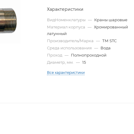
Характеристики
ВидНоменклатуры
—
Краны шаровые
Материал корпуса
—
Хромированный
латунный
Производитель/Марка
—
ТМ STC
Среда использования
—
Вода
Проход
—
Полнопроходной
Диаметр, мм.
—
15
Все характеристики