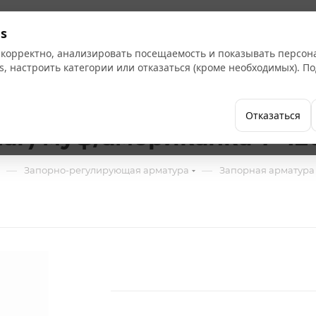
Кат
s
 корректно, анализировать посещаемость и показывать персо
s, настроить категории или отказаться (кроме необходимых). 
Бренды
Как купить
Компания
Отказаться
аг) муф/американка Т=120
—
—
Запорно-регулирующая арматура
Запорная арматура