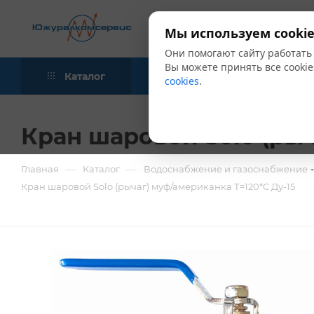
Мы используем cookie
Они помогают сайту работать
Вы можете принять все cookie
Каталог
Акции
Блог
cookies
.
Кран шаровой Solo (рыч
—
—
Главная
Каталог
Водоснабжение и газоснабжение
Кран шаровой Solo (рычаг) муф/американка Т=120*С Ду-15