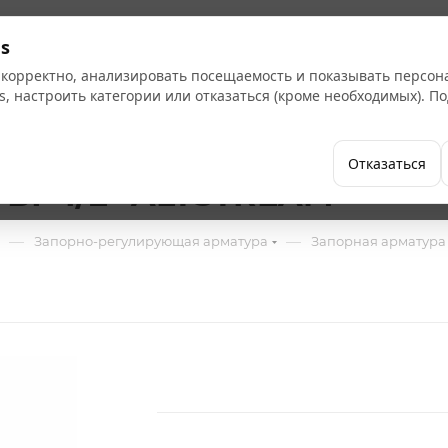
Кат
s
 корректно, анализировать посещаемость и показывать персо
s, настроить категории или отказаться (кроме необходимых). 
Бренды
Как купить
Компания
Отказаться
 ВР 1/2" ALTSTREAM
—
—
Запорно-регулирующая арматура
Запорная арматура