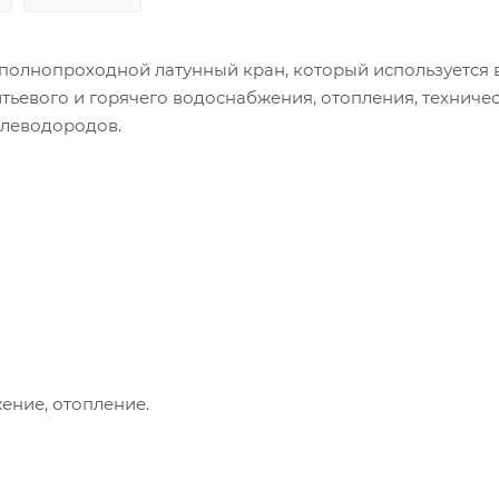
— полнопроходной латунный кран, который используется 
тьевого и горячего водоснабжения, отопления, техниче
глеводородов.
ение, отопление.