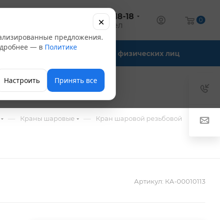
+7 (347) 246-18-18
×
алог
0
оптовый отдел
нализированные предложения.
Подробнее — в
Политике
Офис-склады
Для физических лиц
Настроить
Принять все
—
—
—
Краны шаровые
Кран шаровой резьбовой
Артикул:
КА-00010113