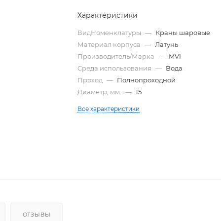
Характеристики
ВидНоменклатуры
—
Краны шаровые
Материал корпуса
—
Латунь
Производитель/Марка
—
MVI
Среда использования
—
Вода
Проход
—
Полнопроходной
Диаметр, мм.
—
15
Все характеристики
ОТЗЫВЫ