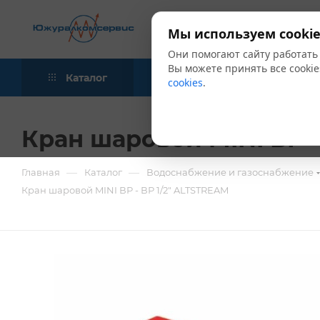
Мы используем cookie
Они помогают сайту работать
Вы можете принять все cookie
Каталог
Акции
Блог
cookies
.
Кран шаровой MINI ВР -
—
—
Главная
Каталог
Водоснабжение и газоснабжение
Кран шаровой MINI ВР - ВР 1/2" ALTSTREAM