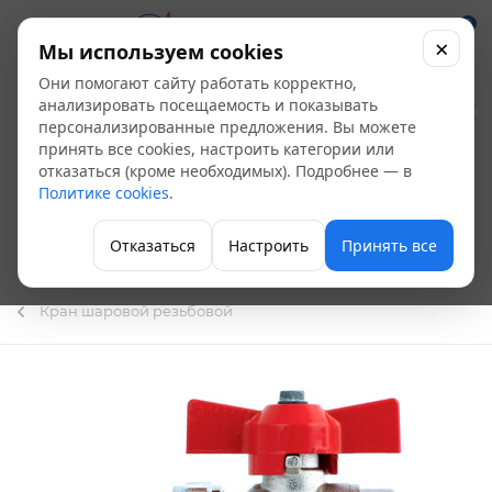
0
×
Мы используем cookies
Они помогают сайту работать корректно,
Кран шаровой ITAP
анализировать посещаемость и показывать
персонализированные предложения. Вы можете
Ideal
принять все cookies, настроить категории или
отказаться (кроме необходимых). Подробнее — в
муфт/"американка"
Политике cookies
.
бабочка Ду-25 ITAP
Отказаться
Настроить
Принять все
Ideal 098
Кран шаровой резьбовой