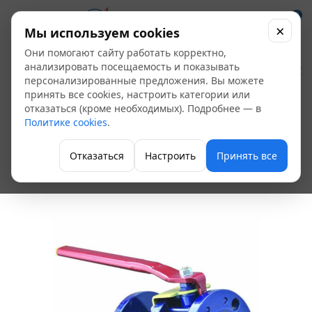
0
×
Мы используем cookies
Они помогают сайту работать корректно,
Кран шаровый
анализировать посещаемость и показывать
персонализированные предложения. Вы можете
11с67п фланцевый
принять все cookies, настроить категории или
отказаться (кроме необходимых). Подробнее — в
стальной Ду-25
Политике cookies
.
(нефтепр.)
Отказаться
Настроить
Принять все
Кран шаровой фланцевый