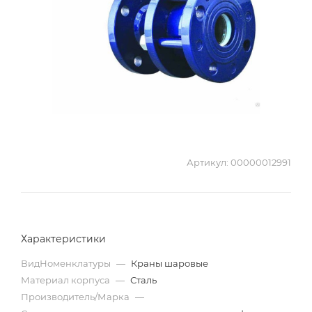
Артикул:
00000012991
Характеристики
ВидНоменклатуры
—
Краны шаровые
Материал корпуса
—
Сталь
Производитель/Марка
—