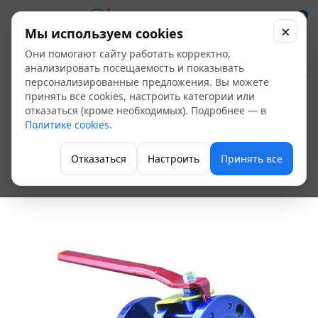
0
×
Мы используем cookies
Они помогают сайту работать корректно,
Кран шаровый
анализировать посещаемость и показывать
персонализированные предложения. Вы можете
11с67п фланцевый
принять все cookies, настроить категории или
отказаться (кроме необходимых). Подробнее — в
стальной Ду-250
Политике cookies
.
(нефтепр.)
Отказаться
Настроить
Принять все
Кран шаровой фланцевый