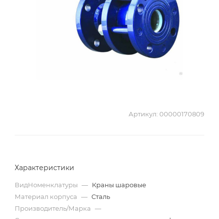
Артикул:
00000170809
Характеристики
ВидНоменклатуры
—
Краны шаровые
Материал корпуса
—
Сталь
Производитель/Марка
—