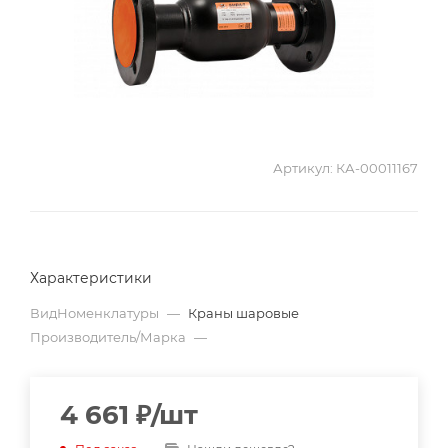
Артикул:
КА-00011167
Характеристики
ВидНоменклатуры
—
Краны шаровые
Производитель/Марка
—
4 661
₽
/шт