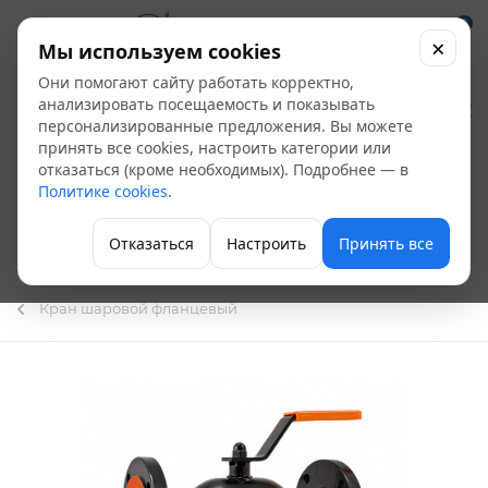
0
×
Мы используем cookies
Они помогают сайту работать корректно,
Кран шаровой
анализировать посещаемость и показывать
персонализированные предложения. Вы можете
фланцевый
принять все cookies, настроить категории или
отказаться (кроме необходимых). Подробнее — в
стальной Ду-80*16
Политике cookies
.
БИВАЛ КШТ.10 NEW,
Отказаться
Настроить
Принять все
L=210,Россия
Кран шаровой фланцевый