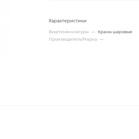
Характеристики
ВидНоменклатуры
—
Краны шаровые
Производитель/Марка
—