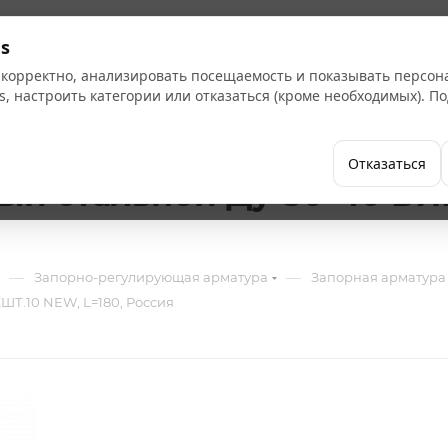
Кат
s
 корректно, анализировать посещаемость и показывать персо
s, настроить категории или отказаться (кроме необходимых). 
Бренды
Как купить
Компания
Отказаться
ый стальной Ду-50*40 БИ
—
—
Запорно-регулирующая арматура
Запорная арматура
Т.10 NEW, L=180, Россия