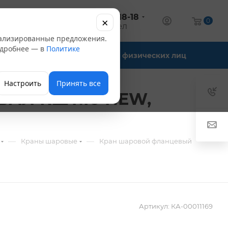
+7 (347) 246-18-18
×
алог
0
оптовый отдел
нализированные предложения.
Подробнее — в
Политике
Офис-склады
Для физических лиц
Настроить
Принять все
ВАЛ КШТ.10 NEW,
—
—
Краны шаровые
Кран шаровой фланцевый
Артикул:
КА-00011169