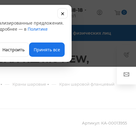
+7 (347) 246-18-18
×
алог
0
оптовый отдел
нализированные предложения.
Подробнее — в
Политике
Офис-склады
Для физических лиц
Настроить
Принять все
ВАЛ КШТ.10 NEW,
—
—
Краны шаровые
Кран шаровой фланцевый
Артикул:
КА-00013955