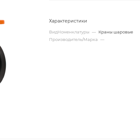
Характеристики
ВидНоменклатуры
—
Краны шаровые
Производитель/Марка
—