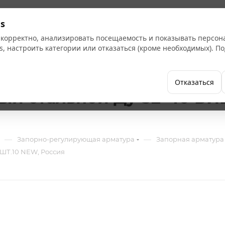
Кат
s
 корректно, анализировать посещаемость и показывать персо
s, настроить категории или отказаться (кроме необходимых). 
Бренды
Как купить
Компания
Отказаться
ый стальной Ду-32*40 БИ
—
—
Запорно-регулирующая арматура
Запорная арматура
ШТ.10 NEW, Россия