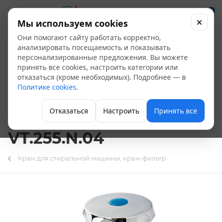
0
×
Мы используем cookies
Они помогают сайту работать корректно,
Кран для
анализировать посещаемость и показывать
персонализированные предложения. Вы можете
стиральной машины
принять все cookies, настроить категории или
отказаться (кроме необходимых). Подробнее — в
тройной
Политике cookies
.
вентильный
Отказаться
Настроить
Принять все
1/2"х3/4"х1/2" Valtec
VT.255.N.04
Кран для стиральной машины, кран-фильтр