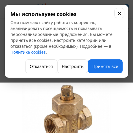
0
×
Мы используем cookies
Они помогают сайту работать корректно,
Кран пробковый
анализировать посещаемость и показывать
персонализированные предложения. Вы можете
11б6бк Ду-40
принять все cookies, настроить категории или
отказаться (кроме необходимых). Подробнее — в
Политике cookies
.
Краны пробковые
Отказаться
Настроить
Принять все