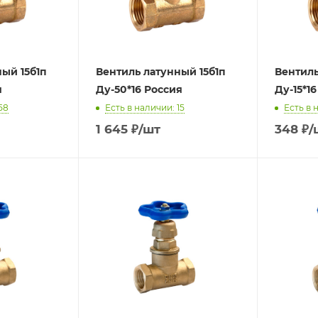
ый 15б1п
Вентиль латунный 15б1п
Вентиль
я
Ду-50*16 Россия
Ду-15*1
58
Есть в наличии: 15
Есть в 
1 645
₽
/шт
348
₽
/