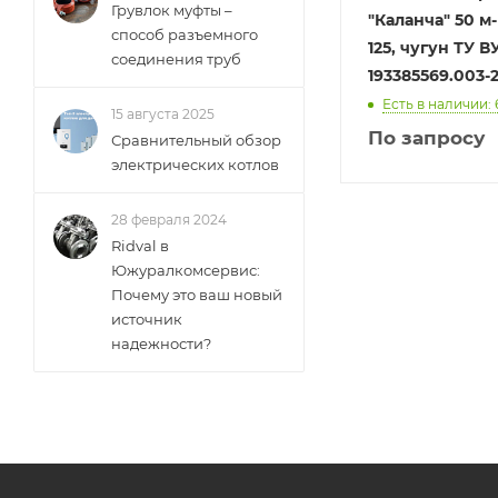
Грувлок муфты –
"Каланча" 50 м
способ разъемного
125, чугун ТУ В
соединения труб
193385569.003-
Есть в наличии: 
15 августа 2025
По запросу
Сравнительный обзор
электрических котлов
28 февраля 2024
Ridval в
Южуралкомсервис:
Почему это ваш новый
источник
надежности?