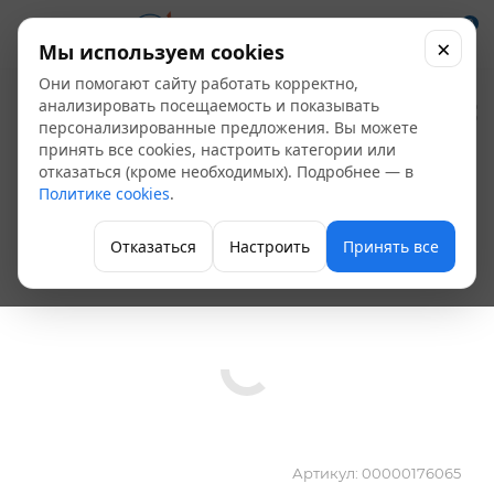
0
×
Мы используем cookies
Они помогают сайту работать корректно,
Клапан
анализировать посещаемость и показывать
персонализированные предложения. Вы можете
электромагнитный
принять все cookies, настроить категории или
отказаться (кроме необходимых). Подробнее — в
Ду 15 EV220B
Политике cookies
.
032U7117
Отказаться
Настроить
Принять все
Клапан запорный
Артикул:
00000176065